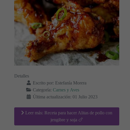
Detalles
Escrito por:
Estefanía Morera
Categoría:
Carnes y Aves
Última actualización: 01 Julio 2023
Leer más: Receta para hacer Alitas de pollo con
jengibre y soja 🍗