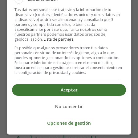
Tus datos personales se tratarán y la información de tu
dispositivo (cookies, identificadores únicos y otros datos en
el dispositivo) podrá ser almacenada y consultada por 3
partners y compartida con ellos, o bien usada
específicamente por este sitio. Tanto nosotros como
nuestros partners podemos usar datos precisos de
geolocalización.
Lista de partners
.
Es posible que algunos proveedores traten tus datos
personales en virtud de un interés legítimo, algo a lo que
puedes oponerte gestionando tus opciones a continuación.
Detalles
En la parte inferior de esta página o en el menú del sitio,
busca un enlace para gestionar o retirar el consentimiento en
Escrito por:
Estefanía Morera
la configuración de privacidad y cookies.
Categoría:
Carnes y Aves
Última actualización: 13 Junio 2023
Aceptar
Leer más: Receta para hacer Tocino, Panceta,
No consentir
Bacon en Freidora de Aire 🥓
Opciones de gestión