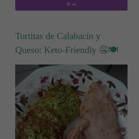
🥦🥕
Tortitas de Calabacín y
Queso: Keto-Friendly 🤤🍽️