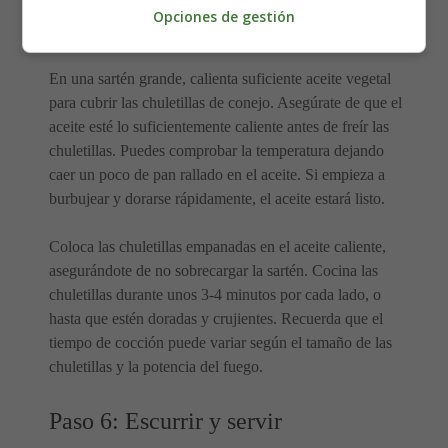
Opciones de gestión
conejo empanadas
En una sartén grande, calienta suficiente aceite vegetal
para cubrir las chuletillas de conejo. Asegúrate de que el
aceite esté lo suficientemente caliente antes de freír las
chuletillas. Puedes comprobar la temperatura dejando
caer un poco de pan rallado en el aceite. Si empieza a
burbujear y dorarse rápidamente, el aceite estará listo.
Coloca las chuletillas empanadas en el aceite caliente,
asegurándote de no sobrecargar la sartén. Cocina las
chuletillas durante unos 3-4 minutos por cada lado, o
hasta que estén doradas y crujientes. Recuerda que el
tiempo de cocción puede variar según el tamaño de las
chuletillas y la potencia del fuego.
Paso 6: Escurrir y servir