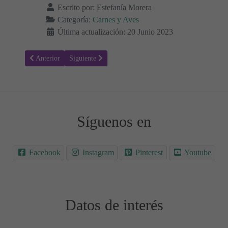
Escrito por:
Estefanía Morera
Categoría:
Carnes y Aves
Última actualización: 20 Junio 2023
Artículo anterior: Solomillo relleno de Frutas envuelto en Hojaldre 
Artículo siguiente: Receta para hacer Tocino, Panceta,
Anterior
Siguiente
Síguenos en
Facebook
Instagram
Pinterest
Youtube
Datos de interés