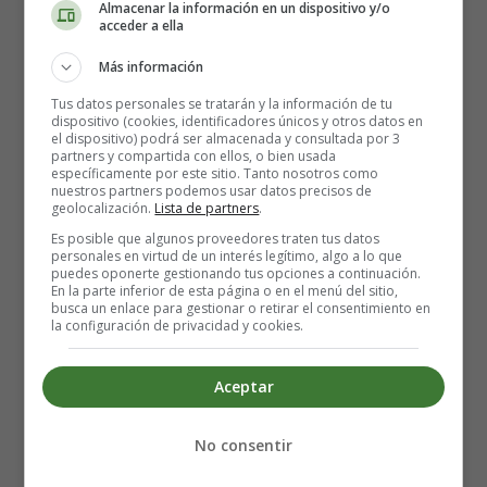
Almacenar la información en un dispositivo y/o
acceder a ella
Antes de empanar las chuletillas, asegúrate de limpiarlas
Más información
y secarlas con papel absorbente. Esto ayudará a que el
empanado se adhiera mejor a la carne. Además, retira
Tus datos personales se tratarán y la información de tu
dispositivo (cookies, identificadores únicos y otros datos en
cualquier exceso de grasa que pueda estar presente.
el dispositivo) podrá ser almacenada y consultada por 3
partners y compartida con ellos, o bien usada
específicamente por este sitio. Tanto nosotros como
Paso 4: Empanar las chuletillas de
nuestros partners podemos usar datos precisos de
geolocalización.
Lista de partners
.
conejo
Es posible que algunos proveedores traten tus datos
personales en virtud de un interés legítimo, algo a lo que
puedes oponerte gestionando tus opciones a continuación.
Toma una chuletilla de conejo y sumérgela en la mezcla
En la parte inferior de esta página o en el menú del sitio,
busca un enlace para gestionar o retirar el consentimiento en
de huevo batido, asegurándote de que se cubra
la configuración de privacidad y cookies.
completamente. Luego, coloca la chuletilla empanada en
el plato con la mezcla de pan rallado y harina. Presiona
Aceptar
ligeramente para que el empanado se adhiera bien a la
carne. Repite este paso con todas las chuletillas.
No consentir
Paso 5: Freír las chuletillas de