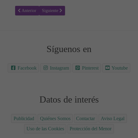
Artículo anterior: Consejos eficaces para eliminar estrías después del
Artículo siguiente: Posparto: ¿Qué cosas no debes hace
Anterior
Siguiente
Síguenos en
Facebook
Instagram
Pinterest
Youtube
Datos de interés
Publicidad
Quiénes Somos
Contactar
Aviso Legal
Uso de las Cookies
Protección del Menor