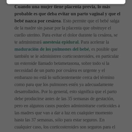
Cuando una mujer tiene placenta previa, lo más
probable es que deba evitar un parto vaginal y que el
bebé nazca por cesárea
. Esto permite que el bebé salga
de la madre sin pasar por la placenta que obstruye el
cuello uterino. Para evitar el dolor durante la cesárea, se
te administrará
anestesia epidural
. Para acelerar la
maduración de los pulmones del bebé
, es posible que
también se le administren corticoesteroides, en particular
un esteroide llamado betametasona, sobre todo si la
necesidad de un parto por cesárea es urgente y el
embarazo no está lo suficientemente cerca del término
como para que los pulmones estén ya adecuadamente
desarrollados. Por lo general, esto significa que el parto
debe producirse antes de las 35 semanas de gestación,
pero en algunos casos pueden administrarse corticoides a
las madres que van a dar a luz en cualquier momento
hasta las 37 semanas, sólo para estar seguros. En
cualquier caso, los corticosteroides son seguros para el