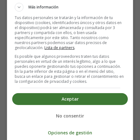
consumo de algunas sustancias y, principalmente, los
Más información
antecedentes de cirugía en el útero
. Estos últimos
Tus datos personales se tratarán y la información de tu
incluyen una cesárea previa y la extirpación de miomas
dispositivo (cookies, identificadores únicos y otros datos en
uterinos.
el dispositivo) podrá ser almacenada y consultada por 3
partners y compartida con ellos, o bien usada
específicamente por este sitio. Tanto nosotros como
La historia clínica y la exploración física proporcionan al
nuestros partners podemos usar datos precisos de
geolocalización.
Lista de partners
.
obstetra pistas importantes para saber si una mujer puede
Es posible que algunos proveedores traten tus datos
tener placenta previa. Si has tenido placenta previa en el
personales en virtud de un interés legítimo, algo a lo que
pasado, esto es una pista, al igual que los antecedentes de
puedes oponerte gestionando tus opciones a continuación.
En la parte inferior de esta página o en el menú del sitio,
cirugía en el útero, incluida una cesárea. Lo más
busca un enlace para gestionar o retirar el consentimiento en
importante es lo que le ocurre en la actualidad.
Si
la configuración de privacidad y cookies.
experimentas una hemorragia intensa con poco o
ningún dolor, esto sugiere fuertemente una placenta
Aceptar
previa
. Algunas mujeres con placenta previa también
pueden experimentar
contracciones prematuras
, pero el
No consentir
obstetra utilizará la
ecografía para confirmar el
diagnóstico visualizando realmente la ubicación de la
placenta
.
Opciones de gestión