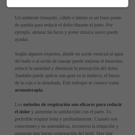
sensación de calma y desviar la atención del dolor.
Un ambiente tranquilo, cálido e íntimo es un buen punto
de partida para reducir el dolor durante el parto. Por
ejemplo, atenuar las luces y poner música suave puede
ayudar.
Según algunos expertos, añadir un aceite esencial al agua
del baño o al aceite de masaje puede mejorar el bienestar,
reducir la ansiedad y disminuir la percepción del dolor.
También puede aplicar una gota en la muñeca, el hueso
de la ceja o la almohada. Este enfoque se conoce como
aromaterapia
.
Los
métodos de respiración son eficaces para reducir
el dolor
y aumentar tu satisfacción con el parto. Es
preferible respirar lenta y profundamente. Cuando son
conscientes y no automáticas, favorecen la relajación y
aseguran una buena oxigenación del bebé. Hay que