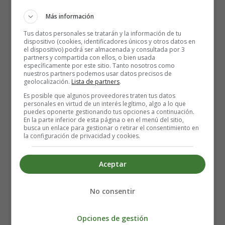
Más información
Posición en cuclillas
: aumenta las dimensiones
internas de la pelvis.
Tus datos personales se tratarán y la información de tu
dispositivo (cookies, identificadores únicos y otros datos en
Posición lateral
(tumbada de lado): modifica el eje
el dispositivo) podrá ser almacenada y consultada por 3
de la pelvis, lo que aumenta las dimensiones y
partners y compartida con ellos, o bien usada
específicamente por este sitio. Tanto nosotros como
disminuye la presión sobre el periné.
nuestros partners podemos usar datos precisos de
Posición de gateo
: favorece la rotación del bebé.
geolocalización.
Lista de partners
.
Posición sentada o semisentada
: puede
favorecer la
Es posible que algunos proveedores traten tus datos
personales en virtud de un interés legítimo, algo a lo que
contracción del útero
(y, por tanto, acortar la
puedes oponerte gestionando tus opciones a continuación.
duración de la segunda fase del parto) y el
descenso
En la parte inferior de esta página o en el menú del sitio,
busca un enlace para gestionar o retirar el consentimiento en
del bebé en el canal del parto
. Esta posición también
la configuración de privacidad y cookies.
permite a las madres ver mejor a sus bebés.
Aceptar
Técnicas de relajación y respiración
No consentir
El miedo y la ansiedad pueden provocar una tensión
muscular que aumenta la percepción del dolor.
Las
Opciones de gestión
técnicas de relajación son útiles para aumentar la