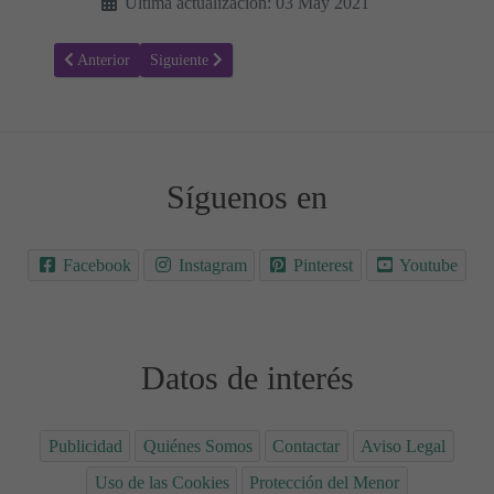
Última actualización: 03 May 2021
Artículo anterior: ¿Cómo funcionan las clases de preparación al part
Artículo siguiente: Parto vaginal después de una cesáre
Anterior
Siguiente
Síguenos en
Facebook
Instagram
Pinterest
Youtube
Datos de interés
Publicidad
Quiénes Somos
Contactar
Aviso Legal
Uso de las Cookies
Protección del Menor