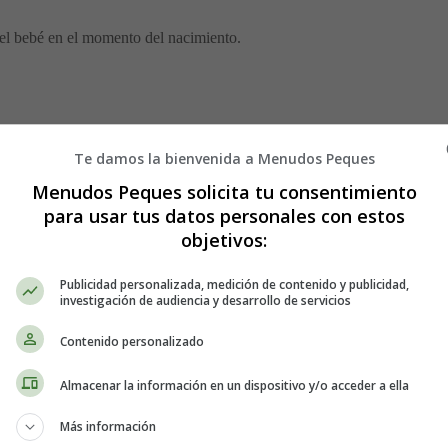
 el bebé en el momento del nacimiento.
a natural.
Te damos la bienvenida a Menudos Peques
Menudos Peques solicita tu consentimiento
para usar tus datos personales con estos
objetivos:
aber lo que puede esperar, puesto que ya ha experimentado una cesárea.
Publicidad personalizada, medición de contenido y publicidad,
 bebé.
investigación de audiencia y desarrollo de servicios
Contenido personalizado
Almacenar la información en un dispositivo y/o acceder a ella
 una mujer embarazada. Incluso después de tomar una decisión, es norm
Más información
n qué esperar de un parto vaginal. En cualquier caso, hablar de estas