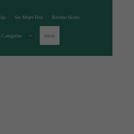
ijo
Ser Mujer Hoy
Recetas fáciles
s Categorías
Inicio