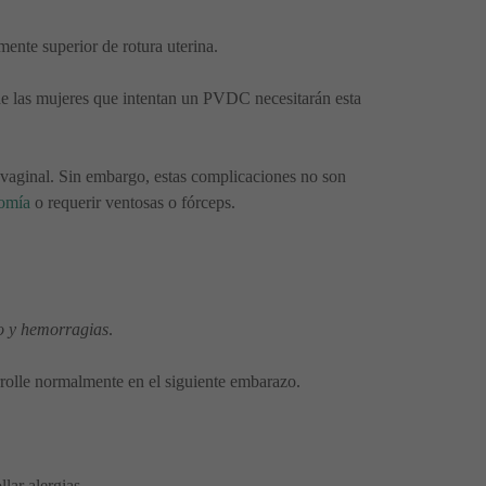
mente superior de rotura uterina.
 de las mujeres que intentan un PVDC necesitarán esta
aginal. Sin embargo, estas complicaciones no son
tomía
o requerir ventosas o fórceps.
ro y hemorragias
.
rrolle normalmente en el siguiente embarazo.
lar alergias.