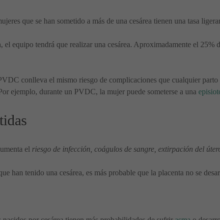
mujeres que se han sometido a más de una cesárea tienen una tasa ligera
asa, el equipo tendrá que realizar una cesárea. Aproximadamente el 25%
VDC conlleva el mismo riesgo de complicaciones que cualquier parto v
Por ejemplo, durante un PVDC, la mujer puede someterse a una
episio
tidas
aumenta el
riesgo de infección, coágulos de sangre, extirpación del úte
 que han tenido una cesárea, es más probable que la placenta no se desa
s nacidos por cesárea tienen más probabilidades de sufrir
asma
o desarrol