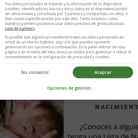
Tus datos personales se tratarán y la información de tu dispositivo
uede ser beneficioso. Estar bien informada sobre cada opción también fa
(cookies, identificadores únicos y otros datos en el dispositivo) podrá
ser almacenada y consultada por 3 partners y compartida con ellos, o
bien usada específicamente por este sitio. Tanto nosotros como
Prepara la llegada de tu bebé ⇓⇓⇓
nuestros partners podemos usar datos precisos de geolocalización.
Lista de partners
.
Es posible que algunos proveedores traten tus datos personales en
virtud de un interés legítimo, algo a lo que puedes oponerte
gestionando tus opciones a continuación. En la parte inferior de esta
página o en el menú del sitio, busca un enlace para gestionar o retirar el
consentimiento en la configuración de privacidad y cookies.
No consentir
Aceptar
Opciones de gestión