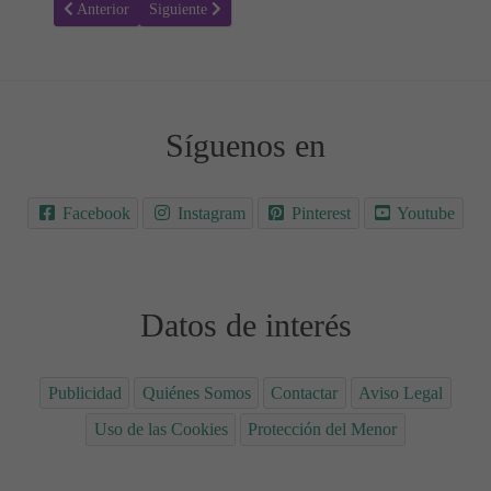
Artículo anterior: Perritos calientes durante el embarazo: ¿Son segu
Artículo siguiente: Queso brie durante el embarazo: ¿E
Anterior
Siguiente
Síguenos en
Facebook
Instagram
Pinterest
Youtube
Datos de interés
Publicidad
Quiénes Somos
Contactar
Aviso Legal
Uso de las Cookies
Protección del Menor