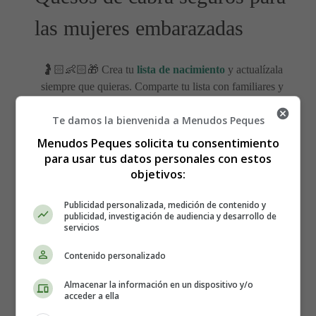
las mujeres embarazadas
🤰🏻👶🏻🎁 Crea tu
lista de nacimiento
y actualízala
siempre que quieras. Comparte tu lista con familiares y
amigos para que puedan acertar con el regalo que
Te damos la bienvenida a Menudos Peques
necesitas ⇓⇓⇓
Menudos Peques solicita tu consentimiento
para usar tus datos personales con estos
objetivos:
Publicidad personalizada, medición de contenido y
publicidad, investigación de audiencia y desarrollo de
servicios
Contenido personalizado
Almacenar la información en un dispositivo y/o
acceder a ella