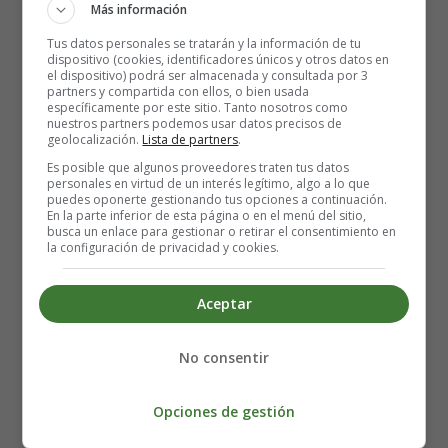
Más información
Tus datos personales se tratarán y la información de tu
dispositivo (cookies, identificadores únicos y otros datos en
el dispositivo) podrá ser almacenada y consultada por 3
Queso de cabra cocido
partners y compartida con ellos, o bien usada
específicamente por este sitio. Tanto nosotros como
nuestros partners podemos usar datos precisos de
El queso de cabra cocido, incluso el chèvre cocido, es
geolocalización.
Lista de partners
.
seguro de consumir siempre que se haya cocinado hasta
Es posible que algunos proveedores traten tus datos
personales en virtud de un interés legítimo, algo a lo que
que el alimento esté humeante.
puedes oponerte gestionando tus opciones a continuación.
En la parte inferior de esta página o en el menú del sitio,
busca un enlace para gestionar o retirar el consentimiento en
Asegurarse de que el queso ha alcanzado una
la configuración de privacidad y cookies.
temperatura de al menos 71ºC matará cualquier
bacteria dañina y el queso será seguro para comer.
Aceptar
También puedes hacer que el queso de cabra blando
madurado por el moho sea seguro cocinándolo.
No consentir
Queso de cabra envejecido o maduro
Opciones de gestión