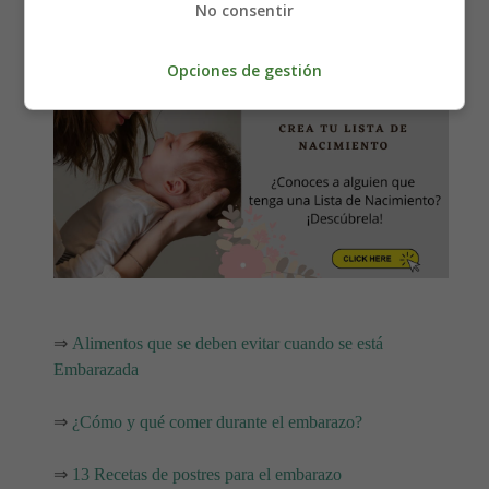
No consentir
Opciones de gestión
⇒
Alimentos que se deben evitar cuando se está
Embarazada
⇒
¿Cómo y qué comer durante el embarazo?
⇒
13 Recetas de postres para el embarazo