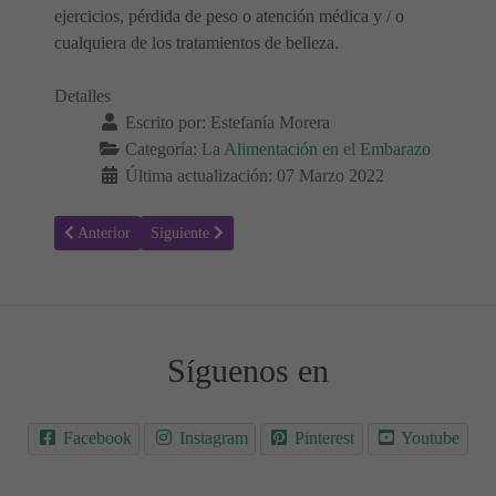
ejercicios, pérdida de peso o atención médica y / o
cualquiera de los tratamientos de belleza.
Detalles
Escrito por:
Estefanía Morera
Categoría:
La Alimentación en el Embarazo
Última actualización: 07 Marzo 2022
Artículo anterior: Maíz durante el embarazo: ¿Es seguro? 🌽
Artículo siguiente: Quesos Babybel durante el embaraz
Anterior
Siguiente
Síguenos en
Facebook
Instagram
Pinterest
Youtube