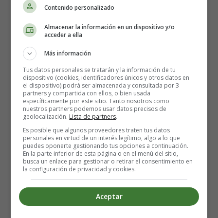
Contenido personalizado
Para evitar intoxicarte come postres o bollería
industrial. Si es casera debe estar elaborada con
Almacenar la información en un dispositivo y/o
acceder a ella
huevos cocidos, nata y leche pasteurizada. Para
minimizar la infección por toxoplasmosis, lava bien la
Más información
fruta de tus tartas si no están cocinada.
Tus datos personales se tratarán y la información de tu
dispositivo (cookies, identificadores únicos y otros datos en
En las panaderías, pastelerías, restaurantes o casas de
el dispositivo) podrá ser almacenada y consultada por 3
partners y compartida con ellos, o bien usada
amigos,
evita los pasteles con claras de huevo o
específicamente por este sitio. Tanto nosotros como
huevos crudos o poco cocinados
, para no correr riesgos
nuestros partners podemos usar datos precisos de
geolocalización.
Lista de partners
.
(
tiramisú
,
merengue
, tarta de limón y merengue). En el
caso de los productos fabricados industrialmente, el
Es posible que algunos proveedores traten tus datos
personales en virtud de un interés legítimo, algo a lo que
riesgo es escaso.
puedes oponerte gestionando tus opciones a continuación.
En la parte inferior de esta página o en el menú del sitio,
busca un enlace para gestionar o retirar el consentimiento en
🤰🏻👶🏻🎁 Crea tu
lista de nacimiento
y actualízala
la configuración de privacidad y cookies.
siempre que quieras. Comparte tu lista con familiares y
amigos para que puedan acertar con el regalo que
Aceptar
necesitas ⇓⇓⇓