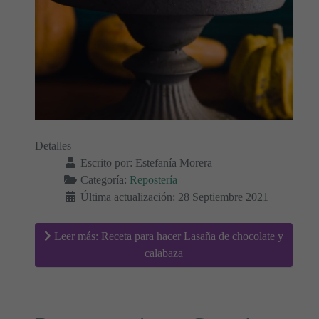
Detalles
Escrito por:
Estefanía Morera
Categoría:
Repostería
Última actualización: 28 Septiembre 2021
Leer más: Receta para hacer Lasaña de chocolate y
calabaza