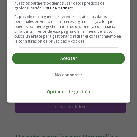
nuestros partners podemos usar datos precisos de
geolocalización.
Lista de partners
.
Es posible que algunos proveedores traten tus datos
personales en virtud de un interés legítimo, algo a lo que
puedes oponerte gestionando tus opciones a continuación.
En la parte inferior de esta página o en el menú del sitio,
busca un enlace para gestionar o retirar el consentimiento en
la configuración de privacidad y cookies.
Aceptar
Detalles
Escrito por:
Estefanía Morera
No consentir
Categoría:
Guarniciones
Última actualización: 26 Septiembre 2021
Opciones de gestión
Leer más: Receta para hacer Garbanzos picantes
fritos con air fryer