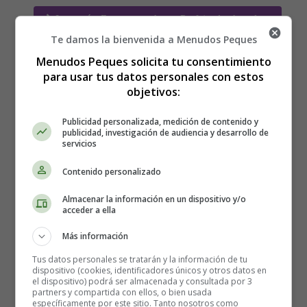
Leer más: Receta para hacer Parfaits de chocolate
y calabaza
Te damos la bienvenida a Menudos Peques
Menudos Peques solicita tu consentimiento
para usar tus datos personales con estos
objetivos:
Receta para hacer Garbanzos
Publicidad personalizada, medición de contenido y
picantes fritos con air fryer
publicidad, investigación de audiencia y desarrollo de
servicios
Contenido personalizado
Almacenar la información en un dispositivo y/o
acceder a ella
Más información
Tus datos personales se tratarán y la información de tu
dispositivo (cookies, identificadores únicos y otros datos en
el dispositivo) podrá ser almacenada y consultada por 3
partners y compartida con ellos, o bien usada
específicamente por este sitio. Tanto nosotros como