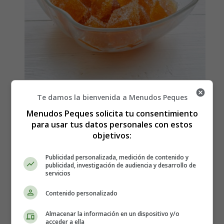
Te damos la bienvenida a Menudos Peques
Cómo hacer Caramelos de
Menudos Peques solicita tu consentimiento
naranja ácida
para usar tus datos personales con estos
objetivos:
Los ingredientes que necesitas son:
Publicidad personalizada, medición de contenido y
publicidad, investigación de audiencia y desarrollo de
servicios
1 1/2 tazas de azúcar granulado
Contenido personalizado
1/2 taza de jarabe de maíz
1/2 taza de agua
Almacenar la información en un dispositivo y/o
1 cucharadita de aroma de
naranja
acceder a ella