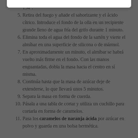
alimentario, añádalo a los 132°. Cocina el jarabe a
154°.
Retira del fuego y añade el saborizante y el ácido
cítrico. Introduce el fondo de la olla en un recipiente
grande lleno de agua fría del grifo durante 1 minuto.
Elimina toda el agua del fondo de la sartén y vierte el
almíbar en una superficie de silicona o de mármol.
En aproximadamente un minuto, el almíbar se habrá
vuelto más firme en el fondo. Con las manos
enguantadas, dobla la masa hacia el centro en sí
misma.
Continúa hasta que la masa de azúcar deje de
extenderse, lo que llevará unos 5 minutos.
Separa la masa en forma de cuerda.
Pásala a una tabla de cortar y utiliza un cuchillo para
cortarla en forma de caramelos.
Pasa los
caramelos de naranja ácida
por azúcar en
polvo y guarda en una bolsa hermética.