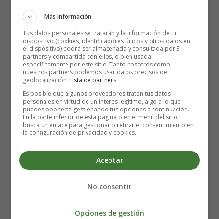
1 cucharada de ácido cítrico
Más información
Colorante alimentario líquido (opcional)
Tus datos personales se tratarán y la información de tu
dispositivo (cookies, identificadores únicos y otros datos en
Elaboración de los Caramelos de
el dispositivo) podrá ser almacenada y consultada por 3
partners y compartida con ellos, o bien usada
naranja caseros:
específicamente por este sitio. Tanto nosotros como
nuestros partners podemos usar datos precisos de
geolocalización.
Lista de partners
.
Coloca un tapete de silicona para hornear o cubre una
Es posible que algunos proveedores traten tus datos
personales en virtud de un interés legítimo, algo a lo que
superficie de granito o mármol con una fina capa de
puedes oponerte gestionando tus opciones a continuación.
aceite. Prepara un par de guantes de látex limpios, un
En la parte inferior de esta página o en el menú del sitio,
busca un enlace para gestionar o retirar el consentimiento en
cuchillo sin sierra y una tabla de cortar grande.
la configuración de privacidad y cookies.
En una cacerola pequeña, mezcla el azúcar, el sirope
de maíz y el agua y remueve hasta que hierva.
Aceptar
Una vez hirviendo, tapa el cazo durante 2 minutos (el
vapor atrapado eliminará los cristales de azúcar
pegados a las paredes del cazo).
No consentir
No remuevas en absoluto el jarabe de azúcar durante
todo el proceso de cocción. Si utilizas colorante
Opciones de gestión