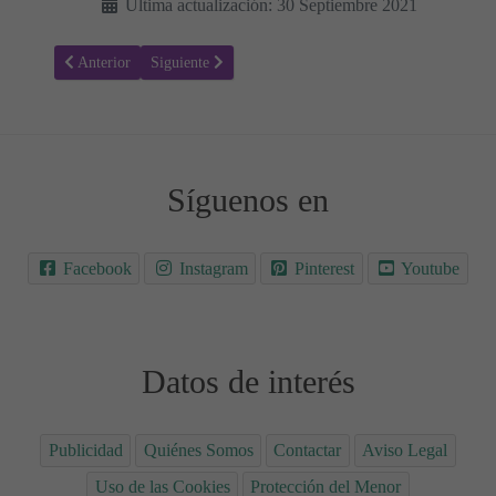
Última actualización: 30 Septiembre 2021
Artículo anterior: Receta para hacer Caramelos de limón ácido
Artículo siguiente: Receta para hacer Marshmallows cu
Anterior
Siguiente
Síguenos en
Facebook
Instagram
Pinterest
Youtube
Datos de interés
Publicidad
Quiénes Somos
Contactar
Aviso Legal
Uso de las Cookies
Protección del Menor