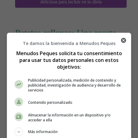
deliciosa para incluir en tu dieta
Patatas rellenas: Una receta
Te damos la bienvenida a Menudos Peques
divertida para hacer en
Menudos Peques solicita tu consentimiento
familia 🥔
para usar tus datos personales con estos
objetivos:
Publicidad personalizada, medición de contenido y
publicidad, investigación de audiencia y desarrollo de
servicios
Contenido personalizado
Almacenar la información en un dispositivo y/o
acceder a ella
Más información