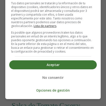
Tus datos personales se tratarán y la información de tu
dispositivo (cookies, identificadores únicos y otros datos en
el dispositivo) podrá ser almacenada y consultada por 3
partners y compartida con ellos, o bien usada
específicamente por este sitio. Tanto nosotros como
nuestros partners podemos usar datos precisos de
geolocalización.
Lista de partners
.
Es posible que algunos proveedores traten tus datos
personales en virtud de un interés legítimo, algo a lo que
puedes oponerte gestionando tus opciones a continuación.
En la parte inferior de esta página o en el menú del sitio,
Detalles
busca un enlace para gestionar o retirar el consentimiento en
la configuración de privacidad y cookies.
Escrito por:
Estefanía Morera
Categoría:
Taller de Cocina Infantil
Última actualización: 11 May 2023
Aceptar
Leer más: Patatas rellenas: Una receta divertida
No consentir
para hacer en familia 🥔
Opciones de gestión
Salsa de Tomate Casera: