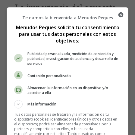
La importancia del aguacate
Te damos la bienvenida a Menudos Peques
en la cocina:
Menudos Peques solicita tu consentimiento
para usar tus datos personales con estos
El aguacate es un fruto versátil y saludable que se ha
objetivos:
convertido en un ingrediente popular en muchas cocinas
alrededor del mundo. Originario de América Central y
Publicidad personalizada, medición de contenido y
publicidad, investigación de audiencia y desarrollo de
del Sur, el aguacate se ha ganado su lugar en la
servicios
gastronomía debido a su cremosidad y sabor único.
Además de su exquisito perfil gustativo, el aguacate es
Contenido personalizado
una fuente rica de grasas saludables, fibra, vitaminas y
Almacenar la información en un dispositivo y/o
minerales. Contiene vitamina E, vitamina C, vitamina K,
acceder a ella
potasio y ácido fólico, entre otros nutrientes esenciales.
Incorporar aguacates en tu alimentación no solo agrega
Más información
un toque delicioso a tus platos, sino que también te
Tus datos personales se tratarán y la información de tu
brinda beneficios para la salud.
dispositivo (cookies, identificadores únicos y otros datos en
el dispositivo) podrá ser almacenada y consultada por 3
partners y compartida con ellos, o bien usada
específicamente por este sitio. Tanto nosotros como