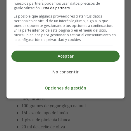
Receta de crema de aguacate:
nuestros partners podemos usar datos precisos de
geolocalización.
Lista de partners
.
Es posible que algunos proveedores traten tus datos
Ahora que conocemos los beneficios del aguacate, es
personales en virtud de un interés legítimo, algo a lo que
hora de poner manos a la obra y preparar una crema de
puedes oponerte gestionando tus opciones a continuación.
En la parte inferior de esta página o en el menú del sitio,
aguacate que sorprenderá a tus seres queridos. Esta receta
busca un enlace para gestionar o retirar el consentimiento en
es rápida, sencilla y requiere ingredientes comunes que
la configuración de privacidad y cookies.
puedes encontrar en tu despensa. A continuación, te
detallo los pasos para preparar esta deliciosa crema de
Aceptar
aguacate:
No consentir
Ingredientes:
Opciones de gestión
2 aguacates medianos maduros, sin semillas y sin
piel, picados
100 gramos de yogur giego natural
1/4 taza de jugo de limón
1 pizca de pimienta blanca
20 ml de aceite de oliva