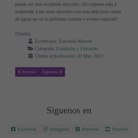
puede ser una excelente elección. ¡No esperes más y
sorprende a tus seres queridos con esta deliciosa crema
de aguacate en tu próxima comida o evento especial!
Detalles
Escrito por:
Estefanía Morera
Categoría:
Ensaladas y Entrantes
Última actualización: 20 May 2023
Artículo anterior: Cómo preparar una crema fría de melón en pocos 
Artículo siguiente: Dátiles rellenos de queso de cabra 
Anterior
Siguiente
Síguenos en
Facebook
Instagram
Pinterest
Youtube