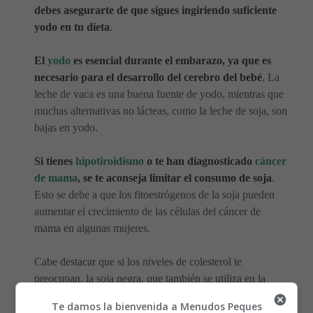
debes asegurarte de que sigues ingiriendo suficiente
yodo en tu dieta
.
El
yodo
es esencial durante el embarazo, ya que es
necesario para el desarrollo del cerebro del bebé
. La
leche de vaca es una buena fuente de yodo, mientras que
muchas alternativas no lácteas, como la leche de soja, son
bajas en yodo.
Si tienes
hipotiroidismo
o te han diagnosticado
cáncer
de mama
, se te aconseja limitar el consumo de soja
.
Esto se debe a que los fitoestrógenos de la soja pueden
aumentar el crecimiento de las células del cáncer de
mama en algunas mujeres.
Cabe destacar que si los niveles de colesterol te
preocupan, la soja negra, que también se utiliza en la
leche de soja negra, puede ayudar a reducir el colesterol
Te damos la bienvenida a Menudos Peques
más que la soja blanca o amarilla.