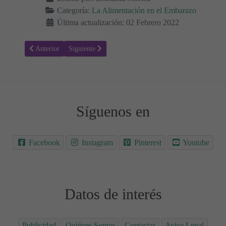
Categoría:
La Alimentación en el Embarazo
Última actualización: 02 Febrero 2022
Artículo anterior: Canela durante el embarazo: ¿Es segura?
Artículo siguiente: Flan durante el embarazo: ¿Es segu
Anterior
Siguiente
Síguenos en
Facebook
Instagram
Pinterest
Youtube
Datos de interés
Publicidad
Quiénes Somos
Contactar
Aviso Legal