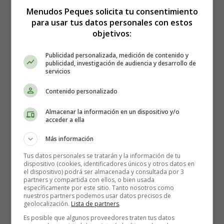
Menudos Peques solicita tu consentimiento
para usar tus datos personales con estos
También se ha demostrado que la soja negra, al ser más
objetivos:
rica en antioxidantes, es la que más mejora los factores de
riesgo de las enfermedades cardiovasculares.
Publicidad personalizada, medición de contenido y
publicidad, investigación de audiencia y desarrollo de
servicios
¿La leche de soja está
Contenido personalizado
pasteurizada?
Almacenar la información en un dispositivo y/o
acceder a ella
La mayoría de la leche de soja comercial ha sido
Más información
pasteurizada o tratada con altas temperaturas para poder
ser almacenada con seguridad.
Tus datos personales se tratarán y la información de tu
dispositivo (cookies, identificadores únicos y otros datos en
el dispositivo) podrá ser almacenada y consultada por 3
Puedes identificar la leche de soja pasteurizada
partners y compartida con ellos, o bien usada
específicamente por este sitio. Tanto nosotros como
comprobando el envase, que debe decir UHT. Es posible
nuestros partners podemos usar datos precisos de
que te encuentres con otro tipo de tratamiento para la
geolocalización.
Lista de partners
.
leche de soja que es la UHPH.
Es posible que algunos proveedores traten tus datos