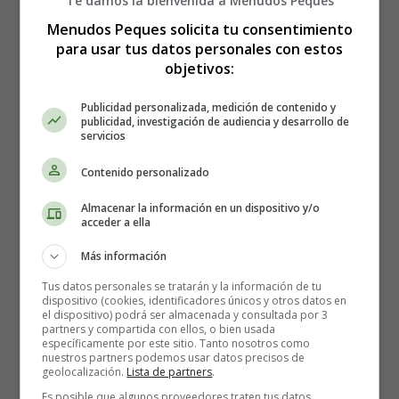
Te damos la bienvenida a Menudos Peques
Menudos Peques solicita tu consentimiento
Leer más: Receta para hacer Budín de Navidad en
para usar tus datos personales con estos
objetivos:
microondas
Publicidad personalizada, medición de contenido y
publicidad, investigación de audiencia y desarrollo de
servicios
Receta para hacer Lebkuchen
Contenido personalizado
- Dulces navideños alemanes
Almacenar la información en un dispositivo y/o
acceder a ella
Más información
Tus datos personales se tratarán y la información de tu
dispositivo (cookies, identificadores únicos y otros datos en
el dispositivo) podrá ser almacenada y consultada por 3
partners y compartida con ellos, o bien usada
específicamente por este sitio. Tanto nosotros como
nuestros partners podemos usar datos precisos de
geolocalización.
Lista de partners
.
Es posible que algunos proveedores traten tus datos