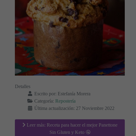
Detalles
Escrito por:
Estefanía Morera
Categoría:
Repostería
Última actualización: 27 Noviembre 2022
Leer más: Receta para hacer el mejor Panettone
Sin Gluten y Keto 🤤