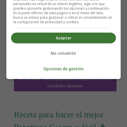
personales en virtud de un interés legítimo, algo a lo que
puedes oponerte gestionando tus opciones a continuación.
En la parte inferior de esta página o en el menú del sitio,
busca un enlace para gestionar o retirar el consentimiento en
la configuración de privacidad y cookies.
Aceptar
Detalles
Escrito por:
Estefanía Morera
No consentir
Categoría:
Repostería
Última actualización: 10 Diciembre 2022
Opciones de gestión
Leer más: Receta para hacer Lebkuchen - Dulces
navideños alemanes
Receta para hacer el mejor