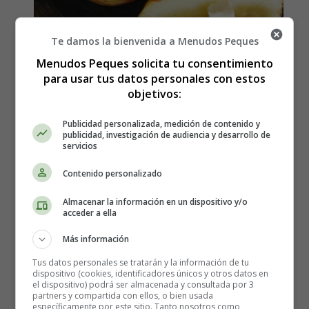
Te damos la bienvenida a Menudos Peques
Menudos Peques solicita tu consentimiento
para usar tus datos personales con estos
objetivos:
Publicidad personalizada, medición de contenido y
publicidad, investigación de audiencia y desarrollo de
servicios
Cómo hacer papas asadasa en
Contenido personalizado
freidora de aire - Air Fryer
Almacenar la información en un dispositivo y/o
acceder a ella
Los ingredientes que necesitas son:
Más información
Tus datos personales se tratarán y la información de tu
4 patatas medianas/grandes
dispositivo (cookies, identificadores únicos y otros datos en
1-2 cucharadas de aceite de oliva virgen extra
el dispositivo) podrá ser almacenada y consultada por 3
partners y compartida con ellos, o bien usada
½ cucharada de sal gruesa (kosher o marina)
específicamente por este sitio. Tanto nosotros como