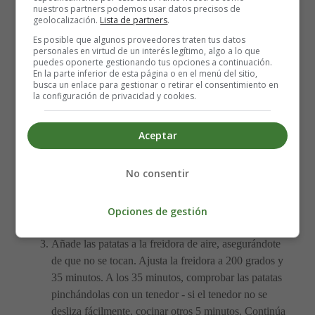
½ cucharadita de pimienta negra molida
nuestros partners podemos usar datos precisos de
geolocalización.
Lista de partners
.
Es posible que algunos proveedores traten tus datos
↪ Si aún no tienes una freidora de aire puedes comprarla
personales en virtud de un interés legítimo, algo a lo que
aquí ↪
Air fryer - Freidoras sin aceite
puedes oponerte gestionando tus opciones a continuación.
En la parte inferior de esta página o en el menú del sitio,
busca un enlace para gestionar o retirar el consentimiento en
Elaboración de las patatas asadas en
la configuración de privacidad y cookies.
freidora al aire:
Aceptar
Limpia y seca bien las patatas.
No consentir
Pon las papas en un bol y rocíalas con aceite. Utiliza
las manos para frotar el aceite en la piel de las patatas.
Espolvorea sal y pimienta sobre las papas, dándoles
Opciones de gestión
la vuelta para cubrirlas uniformemente.
Añade las patatas a la freidora de aire, asegurándote
de que no se tocan. Ajusta la freidora a 200 grados y
35 minutos. A los 35 minutos, comprobar las patatas
pinchándolas con un tenedor - si el tenedor no se
desliza fácilmente, cocinar otros 5 minutos. Continúa