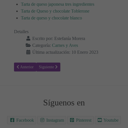
Tarta de queso japonesa tres ingredientes
Tarta de Queso y chocolate Toblerone
Tarta de queso y chocolate blanco
Detalles
Escrito por:
Estefanía Morera
Categoría:
Carnes y Aves
Última actualización: 10 Enero 2023
Artículo anterior: Receta para hacer pollo asado en Air Fryer 🍗
Artículo siguiente: Receta para hacer Perritos calientes
Anterior
Siguiente
Síguenos en
Facebook
Instagram
Pinterest
Youtube