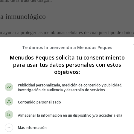
umo de la fruta del dragón:
ema inmunológico
n ayudar a proteger las membranas celulares de cualquier tipo de daño c
lecer el sistema inmunológico de tu pequeño y, por lo tanto, hacerlo me
Te damos la bienvenida a Menudos Peques
Menudos Peques solicita tu consentimiento
para usar tus datos personales con estos
objetivos:
salud del corazón en bebés y adultos. Incluir la fruta del dragón en su 
Publicidad personalizada, medición de contenido y publicidad,
os
investigación de audiencia y desarrollo de servicios
Contenido personalizado
ede ayudar al desarrollo de los huesos. El fósforo, combinado con los 
uede ayudar a prevenir enfermedades como el raquitismo en la infancia y
Almacenar la información en un dispositivo y/o acceder a ella
 procesos corporales. Es necesaria para el crecimiento y el desarrollo 
forzar la inmunidad y prevenir enfermedades carenciales como el escorb
Más información