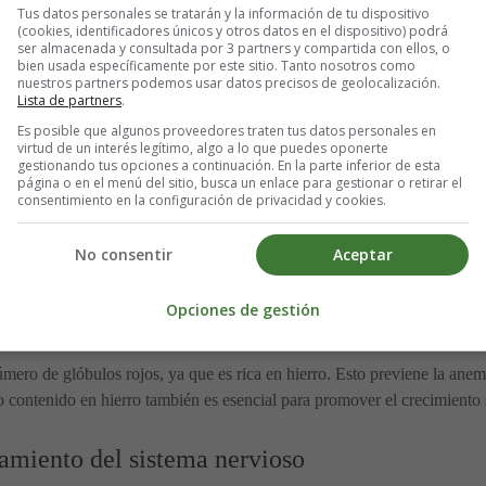
Tus datos personales se tratarán y la información de tu dispositivo
ón
(cookies, identificadores únicos y otros datos en el dispositivo) podrá
ser almacenada y consultada por 3 partners y compartida con ellos, o
bien usada específicamente por este sitio. Tanto nosotros como
nuestros partners podemos usar datos precisos de geolocalización.
 intestino y para mantener el tracto digestivo. También estabiliza el co
Lista de partners
.
le. El alto contenido en fibra de la fruta también evita el estreñimient
Es posible que algunos proveedores traten tus datos personales en
virtud de un interés legítimo, algo a lo que puedes oponerte
gestionando tus opciones a continuación. En la parte inferior de esta
página o en el menú del sitio, busca un enlace para gestionar o retirar el
consentimiento en la configuración de privacidad y cookies.
a tener unos ojos sanos y una buena piel. La fruta del dragón es una ric
No consentir
Aceptar
Opciones de gestión
úmero de glóbulos rojos, ya que es rica en hierro. Esto previene la an
co contenido en hierro también es esencial para promover el crecimiento 
namiento del sistema nervioso