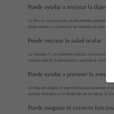
Puede ayudar a mejorar la digesti
La fibra es necesaria para el movimiento saludable del
sienta saciado y a promover un aumento de peso saludab
Puede mejorar la salud ocular
La vitamina A, un nutriente esencial, es necesaria par
construcción de la inmunidad y agudizar la visión.
Puede ayudar a prevenir la anemia
La fruta del dragón es maravillosa para aumentar el n
muchos trastornos en el desarrollo de los niños. El ri
Puede asegurar el correcto funcio