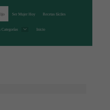
ijo
Ser Mujer Hoy
Recetas fáciles
s Categorías
Inicio