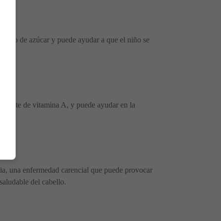
ntenido de azúcar y puede ayudar a que el niño se
o.
a fuente de vitamina A, y puede ayudar en la
emia, una enfermedad carencial que puede provocar
saludable del cabello.