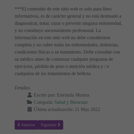
***El contenido de este sitio web es solo para fines
informativos, es de carácter general y no está destinado a
diagnosticar, tratar, curar o prevenir ninguna enfermedad,
y no constituye asesoramiento profesional. La
información en este sitio web no debe considerarse
completa y no cubre todas las enfermedades, dolencias,
condiciones físicas o su tratamiento. Debe consultar con
su médico antes de comenzar cualquier programa de
ejercicios, pérdida de peso o atención médica y / o
cualquiera de los tratamientos de belleza.
Detalles
Escrito por:
Estefanía Morera
Categoría:
Salud y Bienestar
Última actualización: 21 May 2022
Artículo anterior: Yoga, Beneficios Mentales y Físicos
Artículo siguiente: 18 puntos utilizados para diagnostic
Anterior
Siguiente