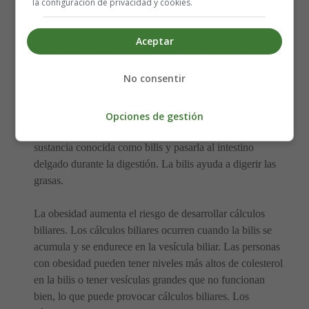
la configuración de privacidad y cookies.
Aceptar
Enfermedad de la vesícula
No consentir
biliar
Opciones de gestión
La
vesícula biliar
es responsable de almacenar una
sustancia conocida como bilis y pasarla al intestino
delgado durante la digestión. La bilis ayuda a digerir las
grasas.
La obesidad aumenta el riesgo de desarrollar cálculos
biliares. Los cálculos biliares ocurren cuando la bilis se
acumula y se endurece en la vesícula biliar. Las personas
con obesidad pueden tener niveles más altos de colesterol
en la bilis o tener vesículas grandes que no funcionan
bien, lo que puede provocar cálculos biliares. Los