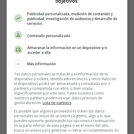
objetivos:
que crezca tejido cicatricial, conocido como cirrosis.
Publicidad personalizada, medición de contenido y
La enfermedad del
hígado graso
generalmente no
publicidad, investigación de audiencia y desarrollo de
servicios
presenta síntomas, pero eventualmente puede provocar
insuficiencia hepática. La única forma de revertir o
Contenido personalizado
controlar la enfermedad es perder peso, hacer ejercicio y
evitar el consumo de alcohol.
Almacenar la información en un dispositivo y/o
acceder a ella
Más información
Tus datos personales se tratarán y la información de tu
dispositivo (cookies, identificadores únicos y otros datos en
el dispositivo) podrá ser almacenada y consultada por 3
partners y compartida con ellos, o bien usada
específicamente por este sitio. Tanto nosotros como
nuestros partners podemos usar datos precisos de
geolocalización.
Lista de partners
.
Es posible que algunos proveedores traten tus datos
personales en virtud de un interés legítimo, algo a lo que
puedes oponerte gestionando tus opciones a continuación.
En la parte inferior de esta página o en el menú del sitio,
busca un enlace para gestionar o retirar el consentimiento en