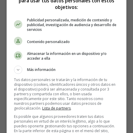
para usar tus datos personales con estos
Orinar excesivamente. Correr al baño con más
objetivos:
frecuencia de lo normal o producir más orina de lo
normal (incluso por la noche) puede ser uno de los
Publicidad personalizada, medición de contenido y
publicidad, investigación de audiencia y desarrollo de
primeros signos de la diabetes tipo 2. El exceso de
servicios
orina, también llamado poliuria, ocurre cuando los
niveles de azúcar en la sangre son demasiado altos.
Contenido personalizado
Los riñones tienen que trabajar horas extras para
filtrar el exceso de azúcar de su sangre, y parte de él
Almacenar la información en un dispositivo y/o
acceder a ella
se elimina del cuerpo por la orina.
Aumento de la sed La sed excesiva, también llamada
Más información
polidipsia, es otro signo clásico de diabetes tipo 2.
Tus datos personales se tratarán y la información de tu
Cuando su nivel de glucosa en la sangre es más alto
dispositivo (cookies, identificadores únicos y otros datos en
de lo normal, el exceso de azúcar va a parar a su
el dispositivo) podrá ser almacenada y consultada por 3
partners y compartida con ellos, o bien usada
orina, llevando agua con ella, y tiene que orinar con
específicamente por este sitio. Tanto nosotros como
más frecuencia. Puede deshidratarse por toda la
nuestros partners podemos usar datos precisos de
geolocalización.
Lista de partners
.
micción extra, por lo que se siente sediento, lo que le
Es posible que algunos proveedores traten tus datos
lleva a beber aún más y orinar más.
personales en virtud de un interés legítimo, algo a lo que
Aumento de hambre. Cuando es resistente a la
puedes oponerte gestionando tus opciones a continuación.
En la parte inferior de esta página o en el menú del sitio,
insulina o no produce suficiente insulina, la glucosa