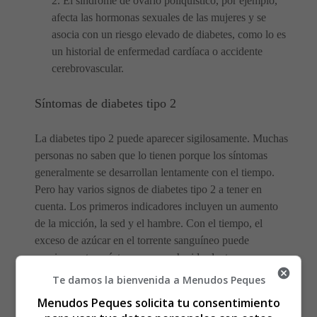
2. El síndrome de ovario poliquístico, por ejemplo,
afecta las hormonas sexuales de las mujeres y se
asocia con un riesgo elevado de diabetes, como lo es
un historial de enfermedad cardíaca o accidente
cerebrovascular.
Síntomas de diabetes tipo 2
La diabetes tipo 2 puede aparecer sigilosamente. Muchas
personas no saben que lo tienen porque los síntomas
generalmente se desarrollan lentamente con el tiempo.
Pero hay varios signos de diabetes tipo 2 a tener en
cuenta. Los primeros indicadores incluyen un aumento
de la micción, la sed y el hambre. Con el tiempo, el
exceso de azúcar en el torrente sanguíneo puede
ocasionar otros síntomas, como heridas lentas para curar
e infecciones frecuentes. Si desarrolla alguno de estos
Te damos la bienvenida a Menudos Peques
síntomas de diabetes tipo 2, hable con su médico.
Menudos Peques solicita tu consentimiento