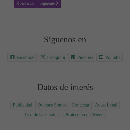
Artículo anterior: ¿En qué consiste la medicina ayurvédica?
Artículo siguiente: Identifica el dolor de cabeza: los 5 
Anterior
Siguiente
Síguenos en
Facebook
Instagram
Pinterest
Youtube
Datos de interés
Publicidad
Quiénes Somos
Contactar
Aviso Legal
Uso de las Cookies
Protección del Menor