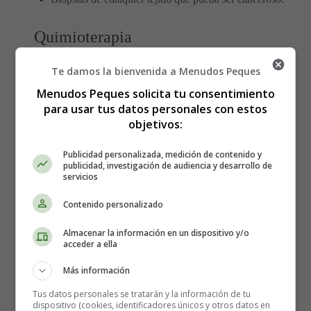
Quimioterapia
Te damos la bienvenida a Menudos Peques
La cirugía generalmente es seguida de quimioterapia. Los
medicamentos pueden administrarse por vía intravenosa
Menudos Peques solicita tu consentimiento
para usar tus datos personales con estos
o a través del abdomen. Esto se llama tratamiento
objetivos:
intraperitoneal. Los efectos secundarios de la
quimioterapia
pueden incluir:
Publicidad personalizada, medición de contenido y
publicidad, investigación de audiencia y desarrollo de
Náuseas.
servicios
Vómitos.
Contenido personalizado
Pérdida de cabello.
Fatiga.
Almacenar la información en un dispositivo y/o
Problemas para dormir.
acceder a ella
Más información
Tratamiento de síntomas
Tus datos personales se tratarán y la información de tu
dispositivo (cookies, identificadores únicos y otros datos en