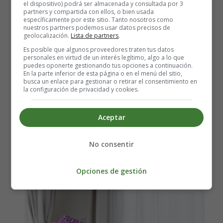
el dispositivo) podrá ser almacenada y consultada por 3
Mientras el médico se prepara para tratar o eliminar el
partners y compartida con ellos, o bien usada
específicamente por este sitio. Tanto nosotros como
cáncer, es posible que necesites un tratamiento adicional
nuestros partners podemos usar datos precisos de
para los síntomas que el cáncer está causando.
El dolor
geolocalización.
Lista de partners
.
no es infrecuente con el cáncer de ovario
.
Es posible que algunos proveedores traten tus datos
personales en virtud de un interés legítimo, algo a lo que
puedes oponerte gestionando tus opciones a continuación.
El tumor puede ejercer presión sobre los órganos,
En la parte inferior de esta página o en el menú del sitio,
músculos, nervios y huesos cercanos. Cuanto más grande
busca un enlace para gestionar o retirar el consentimiento en
la configuración de privacidad y cookies.
es el cáncer, más intenso puede ser el dolor.
El dolor también puede ser el resultado del tratamiento.
Aceptar
La quimioterapia, la radiación y la cirugía pueden
causarte dolor e incomodidad.
Habla con tu médico
No consentir
sobre las formas en que puedes controlar el dolor del
cáncer de ovario.
Opciones de gestión