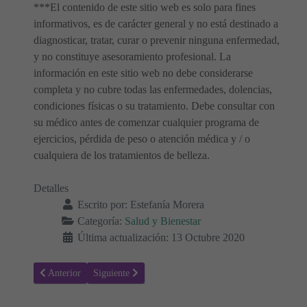
***El contenido de este sitio web es solo para fines
informativos, es de carácter general y no está destinado a
diagnosticar, tratar, curar o prevenir ninguna enfermedad,
y no constituye asesoramiento profesional. La
información en este sitio web no debe considerarse
completa y no cubre todas las enfermedades, dolencias,
condiciones físicas o su tratamiento. Debe consultar con
su médico antes de comenzar cualquier programa de
ejercicios, pérdida de peso o atención médica y / o
cualquiera de los tratamientos de belleza.
Detalles
Escrito por:
Estefanía Morera
Categoría:
Salud y Bienestar
Última actualización: 13 Octubre 2020
Artículo anterior: Enfermedad de Von Willebrand: tipos, causas y sí
Artículo siguiente: ¿Qué anticonceptivo es el adecuado
Anterior
Siguiente