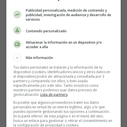
Piel pálida.
Publicidad personalizada, medición de contenido y
Dolor.
publicidad, investigación de audiencia y desarrollo de
Grandes coágulos.
servicios
Llenar una compresa cada hora.
Contenido personalizado
¿Cómo se diagnostica?
Almacenar la información en un dispositivo y/o
acceder a ella
Para diagnosticar el sangrado uterino disfuncional, su
Más información
médico le hará preguntas sobre su historial médico y el
historial de su ciclo. Estas respuestas los ayudarán a
Tus datos personales se tratarán y la información de tu
dispositivo (cookies, identificadores únicos y otros datos en
determinar sus riesgos de ciertos trastornos reproductivos,
el dispositivo) podrá ser almacenada y consultada por 3
como SOP y endometriosis.
partners y compartida con ellos, o bien usada
específicamente por este sitio. Tanto nosotros como
nuestros partners podemos usar datos precisos de
Si está tomando algún medicamento, incluido el control
geolocalización.
Lista de partners
.
de la natalidad, mencione esto a su médico, ya que estos
Es posible que algunos proveedores traten tus datos
medicamentos pueden causar sangrado anormal.
personales en virtud de un interés legítimo, algo a lo que
puedes oponerte gestionando tus opciones a continuación.
En la parte inferior de esta página o en el menú del sitio,
Ultrasonido
busca un enlace para gestionar o retirar el consentimiento en
la configuración de privacidad y cookies.