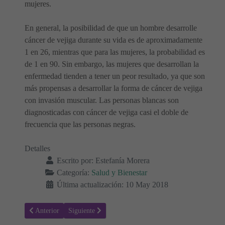
mujeres.
En general, la posibilidad de que un hombre desarrolle
cáncer de vejiga durante su vida es de aproximadamente
1 en 26, mientras que para las mujeres, la probabilidad es
de 1 en 90. Sin embargo, las mujeres que desarrollan la
enfermedad tienden a tener un peor resultado, ya que son
más propensas a desarrollar la forma de cáncer de vejiga
con invasión muscular. Las personas blancas son
diagnosticadas con cáncer de vejiga casi el doble de
frecuencia que las personas negras.
Detalles
Escrito por:
Estefanía Morera
Categoría:
Salud y Bienestar
Última actualización: 10 May 2018
Artículo anterior: ¿Qué pasa si la citología muestra células anormale
Artículo siguiente: Terapias cognitivo-conductuales ¿E
Anterior
Siguiente