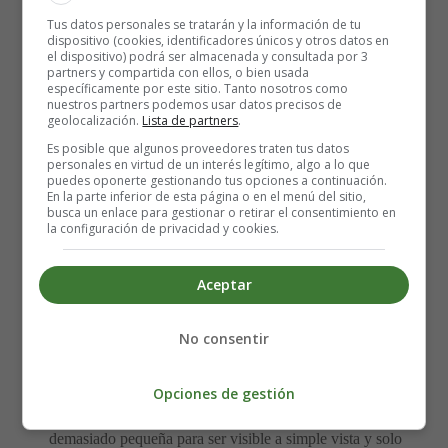
modificables. Algunos ejemplos de los factores de riesgo
Tus datos personales se tratarán y la información de tu
para desarrollar cáncer de vejiga incluyen fumar,
dispositivo (cookies, identificadores únicos y otros datos en
exposición a sustancias químicas nocivas, edad
el dispositivo) podrá ser almacenada y consultada por 3
partners y compartida con ellos, o bien usada
avanzada, irritación crónica de la vejiga y antecedentes
específicamente por este sitio. Tanto nosotros como
familiares de la afección.
nuestros partners podemos usar datos precisos de
geolocalización.
Lista de partners
.
Algunos de los síntomas más comunes del cáncer
Es posible que algunos proveedores traten tus datos
personales en virtud de un interés legítimo, algo a lo que
de vejiga incluyen:
puedes oponerte gestionando tus opciones a continuación.
En la parte inferior de esta página o en el menú del sitio,
busca un enlace para gestionar o retirar el consentimiento en
Sangre en la orina
la configuración de privacidad y cookies.
La presencia de sangre en la orina suele ser la primera
Aceptar
señal de advertencia de cáncer de vejiga. Según la
cantidad de sangre presente, la orina puede tener un color
No consentir
amarillo pálido o rojo pálido. A veces, puede ser incluso
rojo oscuro.
Opciones de gestión
A veces, la cantidad de sangre en la orina puede ser
demasiado pequeña para ser visible a simple vista y solo