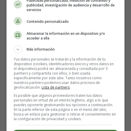
Publicidad personalizada, medición de contenido y
Sólo se puede prevenir el aborto espontáneo con un
publicidad, investigación de audiencia y desarrollo de
servicios
tratamiento de la endometriosis. En la mayoría de los
casos, se recomienda la cirugía. Sin embargo, puedes
Contenido personalizado
consultar a tu médico para saber qué procedimiento te
conviene más.
Almacenar la información en un dispositivo y/o
acceder a ella
¿Afecta la endometriosis a la calidad
Más información
de los óvulos?
Tus datos personales se tratarán y la información de tu
dispositivo (cookies, identificadores únicos y otros datos en
el dispositivo) podrá ser almacenada y consultada por 3
partners y compartida con ellos, o bien usada
Los estudios demuestran que la endometriosis puede
específicamente por este sitio. Tanto nosotros como
afectar negativamente a la calidad de los ovocitos,
nuestros partners podemos usar datos precisos de
geolocalización.
Lista de partners
.
dificultando su capacidad para completar la maduración y
someterse a la fecundación.
Es posible que algunos proveedores traten tus datos
personales en virtud de un interés legítimo, algo a lo que
puedes oponerte gestionando tus opciones a continuación.
¿Puede la endometriosis destruir un
En la parte inferior de esta página o en el menú del sitio,
busca un enlace para gestionar o retirar el consentimiento en
la configuración de privacidad y cookies.
ovario?