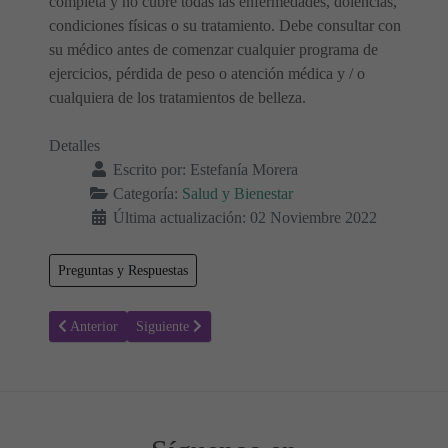
completa y no cubre todas las enfermedades, dolencias,
condiciones físicas o su tratamiento. Debe consultar con
su médico antes de comenzar cualquier programa de
ejercicios, pérdida de peso o atención médica y / o
cualquiera de los tratamientos de belleza.
Detalles
Escrito por:
Estefanía Morera
Categoría:
Salud y Bienestar
Última actualización: 02 Noviembre 2022
Preguntas y Respuestas
Artículo anterior: El Asma Infantil - Síntomas, Causas y Prevención
Artículo siguiente: Glaucoma - Síntomas, diagnóstico y
Anterior
Siguiente