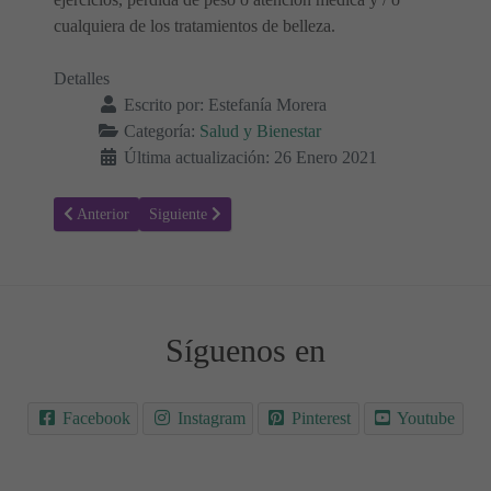
cualquiera de los tratamientos de belleza.
Detalles
Escrito por:
Estefanía Morera
Categoría:
Salud y Bienestar
Última actualización: 26 Enero 2021
Artículo anterior: ¿Cuáles son los músculos abdominales y qué funci
Artículo siguiente: Aprende a interpretar tus análisis de
Anterior
Siguiente
Síguenos en
Facebook
Instagram
Pinterest
Youtube