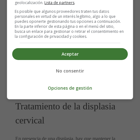
geolocalización.
Lista de partners
.
cuello uterino y estudiarlas en el laboratorio. La prueba
Es posible que algunos proveedores traten tus datos
puede dar varios resultados diferentes, que le serán
personales en virtud de un interés legítimo, algo a lo que
explicados por su médico. En algunos casos, la citología
puedes oponerte gestionando tus opciones a continuación.
En la parte inferior de esta página o en el menú del sitio,
mostrará anomalías que deberán ser aclaradas mediante
busca un enlace para gestionar o retirar el consentimiento en
un examen con lupa del cuello uterino llamado
la configuración de privacidad y cookies.
colposcopia. Las biopsias pueden mostrar entonces una
displasia, también llamada
neoplasia intraepitelial
Aceptar
cervical
. Hay varias etapas:
No consentir
I: displasia leve
II: displasia moderada
Opciones de gestión
III: displasia severa
Tratamiento de la displasia
cervical
En presencia de una displasia, hay que mantener la