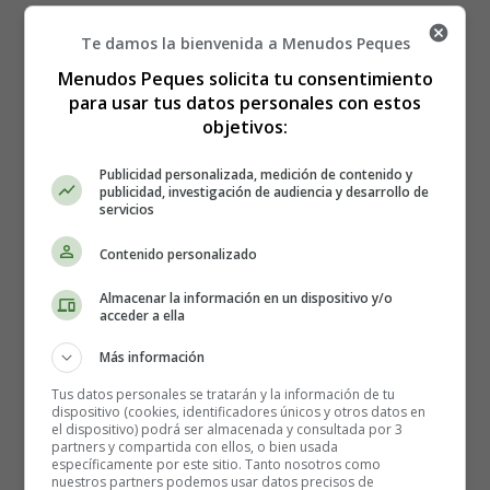
por ejemplo, puede presentar estas lesiones en el cuello
Te damos la bienvenida a Menudos Peques
del útero. En esta fase, el paciente no debe preocuparse
porque se necesita tiempo (varios años) para que esto
Menudos Peques solicita tu consentimiento
desemboque en un cáncer.
Las displasias son lesiones
para usar tus datos personales con estos
causadas por células anormales en el cuello uterino.
objetivos:
Publicidad personalizada, medición de contenido y
El diagnóstico de la displasia
publicidad, investigación de audiencia y desarrollo de
servicios
cervical
Contenido personalizado
Almacenar la información en un dispositivo y/o
La
citología cervical
se utiliza para detectar la
acceder a ella
presencia de células anormales en el cuello uterino
; es
una forma de
detectar el cáncer de útero y de
Más información
diagnosticar los estadios precancerosos
para poder
Tus datos personales se tratarán y la información de tu
tratarlos a tiempo. Se recomienda a las mujeres que se
dispositivo (cookies, identificadores únicos y otros datos en
el dispositivo) podrá ser almacenada y consultada por 3
hagan esta prueba cada dos o tres años para detectar a
partners y compartida con ellos, o bien usada
tiempo cualquier anomalía y limitar así el riesgo de
específicamente por este sitio. Tanto nosotros como
nuestros partners podemos usar datos precisos de
cáncer. Esta prevención se utiliza para recoger células del