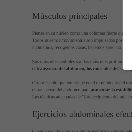
Músculos principales
Piense en su núcleo como una columna fuerte que une la
Todos nuestros movimientos son impulsados por el to
inclinamos, recogemos cosas, hacemos ejercicio y má
Sus músculos centrales son los músculos profundos den
el
transverso del abdomen, los músculos del suelo p
Otro músculo que interviene en el movimiento del tron
el transverso del abdomen para
aumentar la estabili
Las técnicas adecuadas de "fortalecimiento del núcle
Ejercicios abdominales efec
Cuando decida agregar algunos ejercicios abdominales 