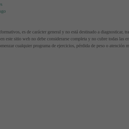
es
esgo
nformativos, es de carácter general y no está destinado a diagnosticar, t
en este sitio web no debe considerarse completa y no cubre todas las en
menzar cualquier programa de ejercicios, pérdida de peso o atención méd
ometriosis
tornos Cervicales y del Útero