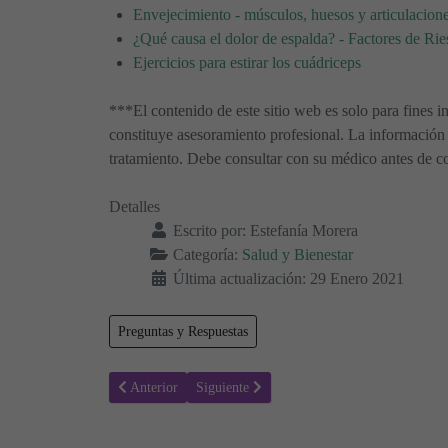
Envejecimiento - músculos, huesos y articulacion
¿Qué causa el dolor de espalda? - Factores de Ri
Ejercicios para estirar los cuádriceps
***El contenido de este sitio web es solo para fines i
constituye asesoramiento profesional. La información 
tratamiento. Debe consultar con su médico antes de co
Detalles
Escrito por:
Estefanía Morera
Categoría:
Salud y Bienestar
Última actualización: 29 Enero 2021
Preguntas y Respuestas
Artículo anterior: Todo lo que necesitas saber sobre la end
Artículo siguiente: Displasia Cervical - Tras
Anterior
Siguiente