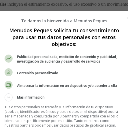
ales
incluyen el estiramiento excesivo, el uso excesivo o un movimiento 
stillas y la pelvis en la parte frontal del cuerpo
. Sostienen el tronc
Te damos la bienvenida a Menudos Peques
Menudos Peques solicita tu consentimiento
para usar tus datos personales con estos
rtivo para obtener un diagnóstico y tratamiento adecuados de las
lesio
objetivos:
les y funciones
Publicidad personalizada, medición de contenido y publicidad,
investigación de audiencia y desarrollo de servicios
es que se combinan para cubrir completamente los órganos internos inc
Contenido personalizado
Almacenar la información en un dispositivo y/o acceder a ella
profunda. Sus principales funciones son estabilizar el tronco y mantene
s y el hueso púbico en la parte frontal de la pelvis. Cuando se contrae, es
Más información
k o eightpack. La función principal del recto abdominal es mover el cuer
el recto abdominal. Los músculos oblicuos externos permiten que el tron
Tus datos personales se tratarán y la información de tu dispositivo
(cookies, identificadores únicos y otros datos en el dispositivo) podrá
erecho oblicuo externo se contrae para girar el cuerpo hacia la izquierd
ser almacenada y consultada por 3 partners y compartida con ellos, o
recto abdominal y están ubicados en la parte interior de los huesos de 
bien usada específicamente por este sitio. Tanto nosotros como
nuestros partners podemos usar datos precisos de geolocalización.
ia la izquierda requiere que el lado izquierdo interno oblicuo y el lado