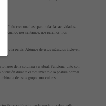
leo sólido crea una base para todas las actividades.
umna cuando nos sentamos, nos paramos, nos
ebral o la pelvis. Algunos de estos músculos incluyen
 lo largo de la columna vertebral. Funciona junto con
a
o tensión durante el movimiento o la postura normal.
 combinada de estos grupos musculares.
tor físico calificado puede ayudarlo a desarrollar un