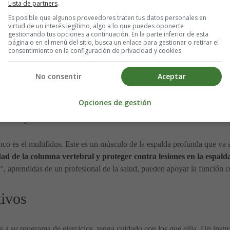
Lista de partners
.
Es posible que algunos proveedores traten tus datos personales en
virtud de un interés legítimo, algo a lo que puedes oponerte
gestionando tus opciones a continuación. En la parte inferior de esta
página o en el menú del sitio, busca un enlace para gestionar o retirar el
consentimiento en la configuración de privacidad y cookies.
 parte superior del cuerpo y la parte inferior del cuerpo. Tener un núc
rso:
los abdominales y la espalda trabajan juntos
para apoyar la col
No consentir
Aceptar
s.
Opciones de gestión
tro de los abdominales y la espalda, que se adhieren a la columna vert
élvico y los músculos oblicuos
.
co es el multifidus. Este es un músculo de la espalda profunda que va a
dad de la columna vertebral y proteger contra lesiones en la espald
o", aprendidas de un profesional de la salud, pueden apoyar la función
tivos
a su programa de ejercicios, tenga cuidado con los que elija. Un instruc