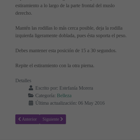
estiramiento a lo largo de la parte frontal del muslo
derecho.
Mantén las rodillas lo más cerca posible, deja la rodilla
izquierda ligeramente doblada, pues ésta soporta el peso.
Debes mantener esta posición de 15 a 30 segundos.
Repite el estiramiento con la otra pierna.
Detalles
Escrito por:
Estefanía Morera
Categoría:
Belleza
Última actualización: 06 May 2016
Artículo anterior: Cómo hacer Leche limpiadora de Almendras
Artículo siguiente: Glúteos más firmes
Anterior
Siguiente