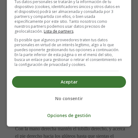
Tus datos personales se tratarán y la información de tu
dispositivo (cookies, identificadores únicos y otros datos en
el dispositivo) podrá ser almacenada y consultada por 3
partners y compartida con ellos, o bien usada
específicamente por este sitio. Tanto nosotros como
nuestros partners podemos usar datos precisos de
geolocalización.
Lista de partners
.
Es posible que algunos proveedores traten tus datos
personales en virtud de un interés legítimo, algo a lo que
Ponte de pie frente a una pared o una silla sólida de la
puedes oponerte gestionando tus opciones a continuación.
En la parte inferior de esta página o en el menú del sitio,
que se puedas sostenerte para conservar el equilibrio.
busca un enlace para gestionar o retirar el consentimiento en
la configuración de privacidad y cookies.
Sostén el equilibrio sobre el pie izquierdo, comprimiendo
los músculos del abdomen (estómago) para lograr
Aceptar
equilibrarte.
No consentir
Dobla la rodilla derecha y eleva el pie derecho hacia ti
por atrás. Si es necesario, mantén el equilibrio usando la
mano izquierda.
Opciones de gestión
Con la mano derecha mantén el tobillo derecho, y acerca
el pie derecho hacia los glúteos hasta que sientas el