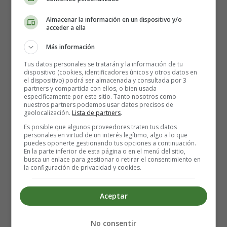
Esta operación se realiza por medio de la
histeroscopia
,
Almacenar la información en un dispositivo y/o
es decir, la introducción en la vagina de una cámara (el
acceder a ella
histeroscopio) equipada con los instrumentos necesarios
Más información
para la cirugía. Por supuesto, en este caso, la esterilidad
no es inmediata: hay que esperar al menos tres meses y
Tus datos personales se tratarán y la información de tu
dispositivo (cookies, identificadores únicos y otros datos en
durante este tiempo utilizar otros medios
anticonceptivos
.
el dispositivo) podrá ser almacenada y consultada por 3
partners y compartida con ellos, o bien usada
específicamente por este sitio. Tanto nosotros como
La ligadura de trompas se realiza en un hospital o clínica;
nuestros partners podemos usar datos precisos de
el procedimiento dura unos 30 minutos, bajo anestesia
geolocalización.
Lista de partners
.
general o local.
Es posible que algunos proveedores traten tus datos
personales en virtud de un interés legítimo, algo a lo que
puedes oponerte gestionando tus opciones a continuación.
Ligadura de trompas: ¿un
En la parte inferior de esta página o en el menú del sitio,
busca un enlace para gestionar o retirar el consentimiento en
la configuración de privacidad y cookies.
proceso reversible?
Aceptar
La ligadura de trompas tiene una eficacia del 99%
,
por lo que puede considerarse un proceso difícilmente
No consentir