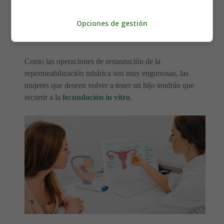
reversible y por lo tanto definitivo.
Opciones de gestión
Una intervención que ha fallado puede, en algunos casos,
llevar a un
embarazo ectópico
.
Como las operaciones de restauración de la
repermeabilización tubárica son muy engorrosas, las
mujeres que deseen volver a tener un hijo tendrán que
recurrir a la
fecundación in vitro
.