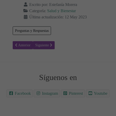
Escrito por:
Estefanía Morera
Categoría:
Salud y Bienestar
Última actualización: 12 May 2023
Preguntas y Respuestas
Artículo anterior: Menstruación - Sangrado anormal - Síntomas y ca
Artículo siguiente: Flujo rosado a mitad del ciclo mens
Anterior
Siguiente
Síguenos en
Facebook
Instagram
Pinterest
Youtube