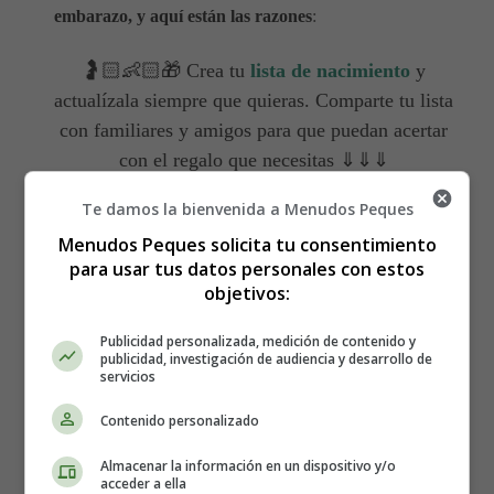
embarazo, y aquí están las razones
:
🤰🏻👶🏻🎁 Crea tu
lista de nacimiento
y
actualízala siempre que quieras. Comparte tu lista
con familiares y amigos para que puedan acertar
con el regalo que necesitas ⇓⇓⇓
Te damos la bienvenida a Menudos Peques
Menudos Peques solicita tu consentimiento
para usar tus datos personales con estos
objetivos:
Publicidad personalizada, medición de contenido y
publicidad, investigación de audiencia y desarrollo de
servicios
Contenido personalizado
Almacenar la información en un dispositivo y/o
acceder a ella