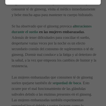
negativamente al feto. Si experimentas diarrea después de
consumir té de ginseng, visita al médico inmediatamente
y bebe mucha agua para mantener tu cuerpo hidratado.
Se ha observado que el ginseng provoca
alteraciones
durante el sueño
en las mujeres embarazadas
.
Además de tener dificultades para conciliar el sueño,
despertarse varias veces por la noche es un efecto
secundario común del consumo de suplementos o té de
ginseng. Dormir mal conduce a la fatiga y al deterioro de
la salud, a la vez que empeora los cambios de humor y la
resistencia.
Las mujeres embarazadas que consumen té de ginseng
suelen quejarse también de
sequedad de boca
. Esto
ocurre por el mal funcionamiento de las glándulas
salivales debido a las enzimas presentes en el ginseng.
Las mujeres embarazadas también experimentan
sequedad bucal debido a varios factores como la