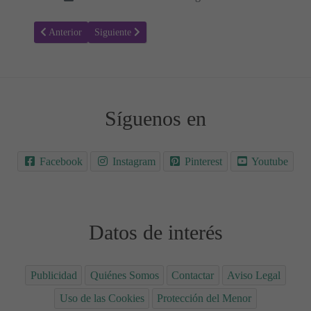
Artículo anterior: Setas durante el embarazo: ¿Son seguras?
Artículo siguiente: Dieta baja en carbohidratos durante
Anterior
Siguiente
Síguenos en
Facebook
Instagram
Pinterest
Youtube
Datos de interés
Publicidad
Quiénes Somos
Contactar
Aviso Legal
Uso de las Cookies
Protección del Menor