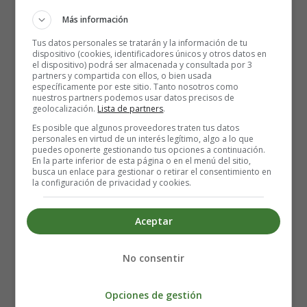
Más información
Riesgo de defectos de nacimiento
: Una sustancia
química activa del ginseng, denominada ginsenósido
Tus datos personales se tratarán y la información de tu
dispositivo (cookies, identificadores únicos y otros datos en
Rb1, se ha asociado a defectos de desarrollo en los
el dispositivo) podrá ser almacenada y consultada por 3
embriones de los animales. Debido a esto, recomiendan
partners y compartida con ellos, o bien usada
específicamente por este sitio. Tanto nosotros como
encarecidamente no utilizar la hierba durante el embarazo
nuestros partners podemos usar datos precisos de
y la han etiquetado como potencialmente insegura.
geolocalización.
Lista de partners
.
Es posible que algunos proveedores traten tus datos
Riesgo de hemorragia
: El ginseng coreano tiene
personales en virtud de un interés legítimo, algo a lo que
puedes oponerte gestionando tus opciones a continuación.
propiedades anticoagulantes que suponen bastantes
En la parte inferior de esta página o en el menú del sitio,
riesgos durante el embarazo
. Impide la coagulación
busca un enlace para gestionar o retirar el consentimiento en
la configuración de privacidad y cookies.
normal de la sangre y podría provocar graves problemas
durante el parto o posteriormente.
Aceptar
Un efecto secundario común observado en las mujeres
que toman té de ginseng durante el embarazo es la
No consentir
diarrea
. Se sabe que suele provocar heces acuosas
durante el día siguiente a su consumo. La diarrea
Opciones de gestión
conduce a la
deshidratación
, que puede afectar