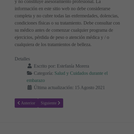
y no constituye asesoramiento profesional. La
información en este sitio web no debe considerarse
completa y no cubre todas las enfermedades, dolencias,
condiciones físicas o su tratamiento. Debe consultar con
su médico antes de comenzar cualquier programa de
ejercicios, pérdida de peso o atención médica y / o
cualquiera de los tratamientos de belleza.
Detalles
Escrito por:
Estefanía Morera
Categoría:
Salud y Cuidados durante el
embarazo
Última actualización: 15 Agosto 2021
Artículo anterior: ¿Cuáles son los riesgos de la listeria durante el em
Artículo siguiente: Almohada para embarazadas - Cómo 
Anterior
Siguiente