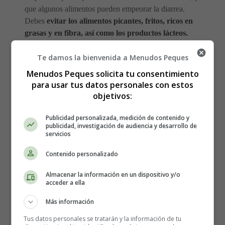
que algunos alimentos pueden empeorar la diarrea.
Debes
evitar los alimentos picantes, fritos, ricos en
grasas y en fibra, así como los productos lácteos.
Te damos la bienvenida a Menudos Peques
Si eres intolerante a la lactosa,
asegúrate de compensar
tu baja ingesta de calcio incluyendo en tu dieta otros
Menudos Peques solicita tu consentimiento
alimentos ricos en calcio
.
para usar tus datos personales con estos
objetivos:
Es aconsejable
evitar el consumo de café, té y zumos
de uva, ya que pueden agravar el problema
. También
Publicidad personalizada, medición de contenido y
publicidad, investigación de audiencia y desarrollo de
es mejor
evitar las bebidas con cafeína y
servicios
carbonatadas, los frutos secos, la carne roja, las
especias y las golosinas azucaradas como caramelos y
Contenido personalizado
chocolates.
Almacenar la información en un dispositivo y/o
acceder a ella
Si sufres de diarrea,
debes consumir mucha agua,
Más información
zumos y caldos para sustituir los electrolitos perdidos
.
El agua ayuda a reponer los líquidos perdidos, mientras
Tus datos personales se tratarán y la información de tu