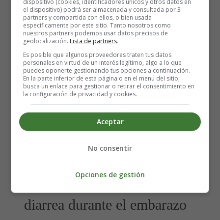
que los zumos y los caldos ayudan a reponer los niveles
dispositivo (cookies, identificadores únicos y otros datos en
el dispositivo) podrá ser almacenada y consultada por 3
de potasio y sodio en el cuerpo. Se aconseja tomar la
partners y compartida con ellos, o bien usada
terapia de rehidratación oral porque es uno de los
específicamente por este sitio. Tanto nosotros como
nuestros partners podemos usar datos precisos de
métodos más eficaces para controlar la diarrea.
geolocalización.
Lista de partners
.
Es posible que algunos proveedores traten tus datos
Los medicamentos pueden ser una de las causas de la
personales en virtud de un interés legítimo, algo a lo que
puedes oponerte gestionando tus opciones a continuación.
diarrea, pero el cuerpo suele adaptarse a ellos después de
En la parte inferior de esta página o en el menú del sitio,
algún tiempo. Si tus vitaminas prenatales te están
busca un enlace para gestionar o retirar el consentimiento en
la configuración de privacidad y cookies.
causando diarrea, el médico puede cambiar los
suplementos prescritos o ayudarte tratando la diarrea de
otra manera. Recuerda que
no debes tomar ningún
Aceptar
medicamento antidiarreico de venta libre sin
consultar con tu médico durante el embarazo
, ya que
No consentir
podría tener un efecto adverso en el niño.
Opciones de gestión
Remedios caseros para la
diarrea durante el embarazo