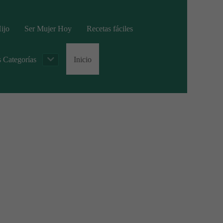
ijo
Ser Mujer Hoy
Recetas fáciles
s Categorías
Inicio