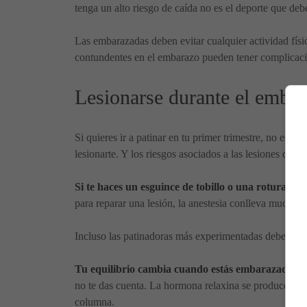
tenga un alto riesgo de caída no es el deporte que deb
Las embarazadas deben evitar cualquier actividad físi
contundentes en el embarazo pueden tener complicaci
Lesionarse durante el embar
Si quieres ir a patinar en tu primer trimestre, no es p
lesionarte. Y los riesgos asociados a las lesiones dura
Si te haces un esguince de tobillo o una rotura 
para reparar una lesión, la anestesia conlleva mucho
Incluso las patinadoras más experimentadas deben parar
Tu equilibrio cambia cuando estás embarazada p
no te das cuenta. La hormona relaxina se produce dur
columna.