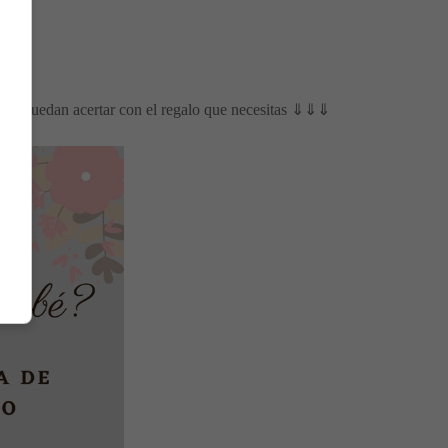
a que puedan acertar con el regalo que necesitas ⇓⇓⇓