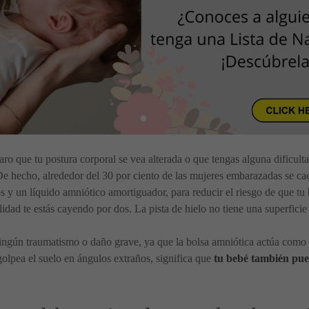
raro que tu postura corporal se vea alterada o que tengas alguna dificult
De hecho, alrededor del 30 por ciento de las mujeres embarazadas se c
nos y un líquido amniótico amortiguador, para reducir el riesgo de que 
lidad te estás cayendo por dos. La pista de hielo no tiene una superfici
 ningún traumatismo o daño grave, ya que la bolsa amniótica actúa como b
olpea el suelo en ángulos extraños, significa que
tu bebé también pued