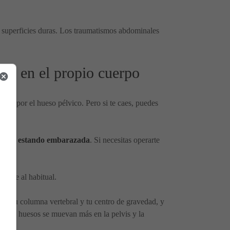
 o superficies duras. Los traumatismos abdominales
nes en el propio cuerpo
egido por el hueso pélvico. Pero si te caes, puedes
 tomar estando embarazada
. Si necesitas operarte
.
rente al habitual.
 de tu columna vertebral y tu centro de gravedad, y
e los huesos se muevan más en la pelvis y la