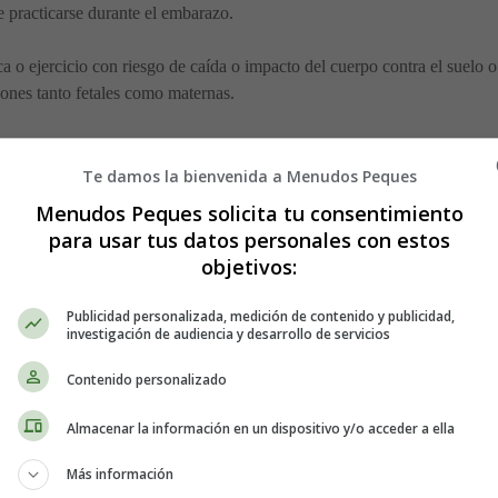
e practicarse durante el embarazo.
ca o ejercicio con riesgo de caída o impacto del cuerpo contra el suelo
ones tanto fetales como maternas.
azo también tiene grandes repercusio
Te damos la bienvenida a Menudos Peques
Menudos Peques solicita tu consentimiento
robable que dañes al bebé porque el útero todavía está en la pelvis y prot
para usar tus datos personales con estos
nte el embarazo pueden superar la diversión de un día en el hielo.
objetivos:
de hueso, hay muchos medicamentos para el dolor que no se pueden
Publicidad personalizada, medición de contenido y publicidad,
s más riesgos que cuando no estás embarazada, como coágulos de sangre
investigación de audiencia y desarrollo de servicios
Contenido personalizado
 hasta después de haber dado a luz porque su equilibrio podría ser dife
Almacenar la información en un dispositivo y/o acceder a ella
ara acomodar el crecimiento de tu abdomen
, que cambia la curvatura
ante el embarazo y hace que los ligamentos sean más laxos y permite qu
Más información