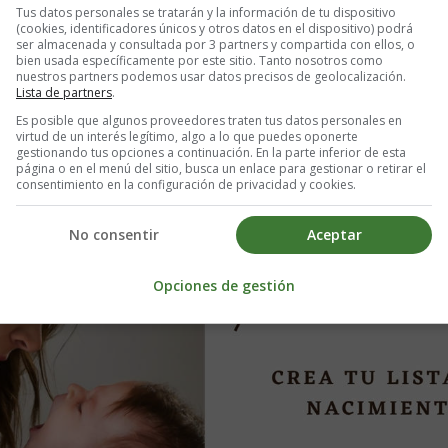
Tus datos personales se tratarán y la información de tu dispositivo
(cookies, identificadores únicos y otros datos en el dispositivo) podrá
l hielo estando embarazada?
ser almacenada y consultada por 3 partners y compartida con ellos, o
bien usada específicamente por este sitio. Tanto nosotros como
nuestros partners podemos usar datos precisos de geolocalización.
Lista de partners
.
ala siempre que quieras. Comparte tu lista con familiares y amigos par
Es posible que algunos proveedores traten tus datos personales en
virtud de un interés legítimo, algo a lo que puedes oponerte
gestionando tus opciones a continuación. En la parte inferior de esta
página o en el menú del sitio, busca un enlace para gestionar o retirar el
consentimiento en la configuración de privacidad y cookies.
No consentir
Aceptar
Opciones de gestión