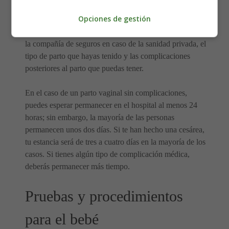
Opciones de gestión
La duración de la estancia hospitalaria depende de varios
factores, como las normas del hospital, los requisitos de
la compañía de seguros en caso de la sanidad privada, el
tipo de parto que hayas tenido y las complicaciones
posteriores al parto que puedas tener.
En el caso de un parto vaginal sin complicaciones,
puedes esperar permanecer en el hospital al menos 24
horas; sin embargo, la mayoría de las personas
permanecen unos dos días. Si te han hecho una cesárea,
tu estancia será de tres a cuatro días en la mayoría de los
casos. Si tienes algún tipo de complicación médica,
deberás permanecer más tiempo.
Pruebas y procedimientos
para el bebé