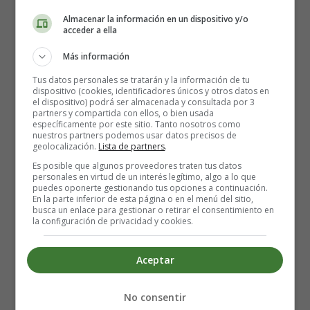
Qué esperar durante la
Almacenar la información en un dispositivo y/o
estancia en el hospital
acceder a ella
Más información
Después de la primera o segunda hora inicial, es probable
Tus datos personales se tratarán y la información de tu
dispositivo (cookies, identificadores únicos y otros datos en
que te trasladen de la sala de partos a la unidad de
el dispositivo) podrá ser almacenada y consultada por 3
posparto de tu hospital. Sin embargo, algunos hospitales
partners y compartida con ellos, o bien usada
específicamente por este sitio. Tanto nosotros como
combinan las salas de parto con las de posparto y no
nuestros partners podemos usar datos precisos de
exigen el traslado.
geolocalización.
Lista de partners
.
Es posible que algunos proveedores traten tus datos
Es probable que pases los próximos días en el hospital,
personales en virtud de un interés legítimo, algo a lo que
puedes oponerte gestionando tus opciones a continuación.
recuperándote, recibiendo cuidados y preparándote para
En la parte inferior de esta página o en el menú del sitio,
volver a casa. Esto es lo que pueden ser los próximos
busca un enlace para gestionar o retirar el consentimiento en
la configuración de privacidad y cookies.
días para ti.
¿Cuánto tiempo permanecerás
Aceptar
en el hospital?
No consentir