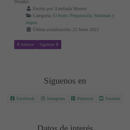
Detalles
Escrito por:
Estefanía Morera
Categoría:
El Parto: Preparación, Síntomas y
etapas
Última actualización: 22 Junio 2023
Artículo anterior: 6 cuestiones que debes saber sobre la epidural 🤰
Artículo siguiente: Soñar con el parto ¿Por qué ocurre?
Anterior
Siguiente
Síguenos en
Facebook
Instagram
Pinterest
Youtube
Datos de interés