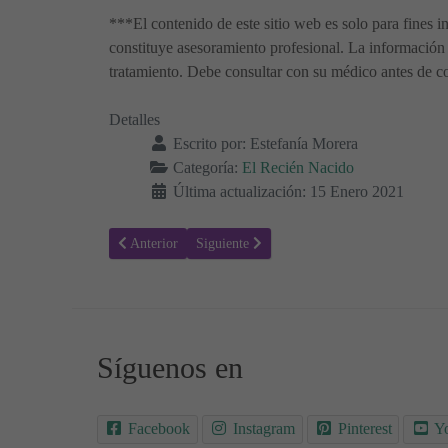
***El contenido de este sitio web es solo para fines i
constituye asesoramiento profesional. La información 
tratamiento. Debe consultar con su médico antes de co
Detalles
Escrito por:
Estefanía Morera
Categoría:
El Recién Nacido
Última actualización: 15 Enero 2021
Artículo anterior: Piel con piel, esencial para el bebé des
Artículo siguiente: Caca del recién nacido, t
Anterior
Siguiente
Síguenos en
Facebook
Instagram
Pinterest
Y