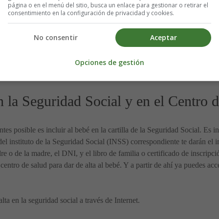
tica.
página o en el menú del sitio, busca un enlace para gestionar o retirar el
consentimiento en la configuración de privacidad y cookies.
liar a realizar la gestión, además de la documentación identificativa de
No consentir
Aceptar
 nacimiento, se debe llevar certificados de empadronamiento de los padre
ebé, habrá que justificar el retraso. Y si se ha sobrepasado los 30 días
Opciones de gestión
smo registro civil que corresponda.
n la Seguridad Social y en el Centro 
s posible es incluir al bebé en la cartilla de la Seguridad Social. Es in
a del instituto de la Seguridad Social (INSS) correspondiente te darán el
 o de la madre, el DNI, y el libro de familia o certificado de inscripció
entro de salud para dar de alta al bebé. Y a partir de ahí ya puedes acc
alta en la seguridad social a través de Internet.