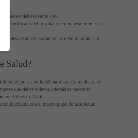
 los padres debe llevar la suya.
s y el certificado del hospital que demuestre que no se
 naturales desde el nacimiento, se deberá tramitar un
de Salud?
diferente que sea en la del padre o de la madre, en el
 impreso que debes rellenar, además es necesario
n en el Registro Civil.
eder al pediatra con el mismo papel de la solicitud,