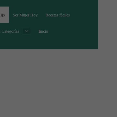
ijo
Ser Mujer Hoy
Recetas fáciles
s Categorías
Inicio