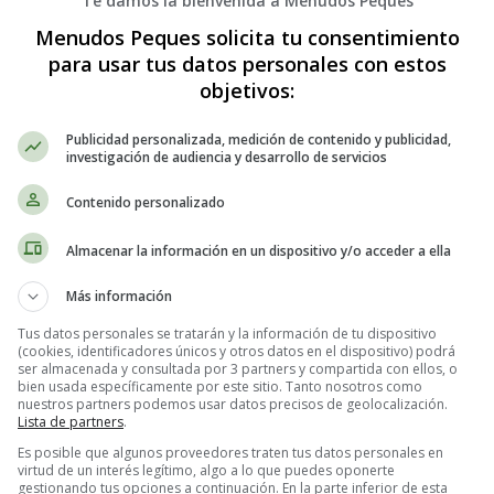
Te damos la bienvenida a Menudos Peques
Menudos Peques solicita tu consentimiento
 empieza desde el nacimiento del bebé y termina a los diez días, aunque 
para usar tus datos personales con estos
objetivos:
o Civil es mucho más fácil, ya que se puede hacer directamente en el ho
Publicidad personalizada, medición de contenido y publicidad,
ntares y se comprueba su filiación materna y, antes de 72 horas, el hospi
investigación de audiencia y desarrollo de servicios
Contenido personalizado
 del nacimiento, el lugar, el sexo, nombre y apellidos del bebé, filiación
Almacenar la información en un dispositivo y/o acceder a ella
estuvo casado con anterioridad, debe llevar una sentencia de divorcio o 
Más información
Tus datos personales se tratarán y la información de tu dispositivo
o quiere reconocer al bebé, puedes hacerlo tú sola. (Real Decreto 820/2
(cookies, identificadores únicos y otros datos en el dispositivo) podrá
atos de la filiación originaria del bebé.
ser almacenada y consultada por 3 partners y compartida con ellos, o
bien usada específicamente por este sitio. Tanto nosotros como
nuestros partners podemos usar datos precisos de geolocalización.
gistro civil, también pueden hacerlo. Se puede pedir cita a través de in
Lista de partners
.
Es posible que algunos proveedores traten tus datos personales en
virtud de un interés legítimo, algo a lo que puedes oponerte
o matrona.
gestionando tus opciones a continuación. En la parte inferior de esta