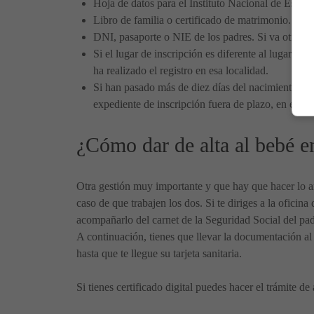
Hoja de datos para el Instituto Nacional de Estadís
Libro de familia o certificado de matrimonio.
DNI, pasaporte o NIE de los padres. Si va otro fami
Si el lugar de inscripción es diferente al lugar de
ha realizado el registro en esa localidad.
Si han pasado más de diez días del nacimiento del b
expediente de inscripción fuera de plazo, en el mi
¿Cómo dar de alta al bebé e
Otra gestión muy importante y que hay que hacer lo ante
caso de que trabajen los dos. Si te diriges a la oficin
acompañarlo del carnet de la Seguridad Social del padre
A continuación, tienes que llevar la documentación al c
hasta que te llegue su tarjeta sanitaria.
Si tienes certificado digital puedes hacer el trámite de 