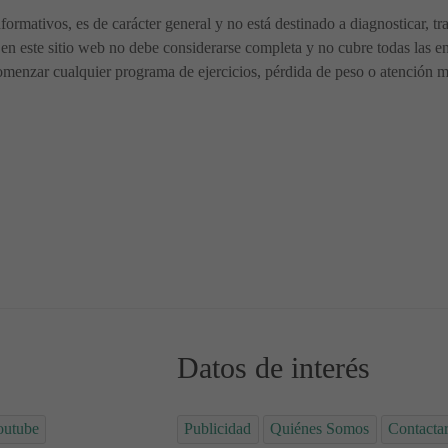
nformativos, es de carácter general y no está destinado a diagnosticar, t
en este sitio web no debe considerarse completa y no cubre todas las en
menzar cualquier programa de ejercicios, pérdida de peso o atención méd
de su nacimiento
odo lo que necesitas saber 👶🏻
Datos de interés
outube
Publicidad
Quiénes Somos
Contacta