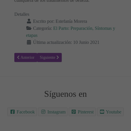
cualquiera de los tratamientos de belleza.
Detalles
Escrito por:
Estefanía Morera
Categoría:
El Parto: Preparación, Síntomas y
etapas
Última actualización: 10 Junio 2021
Artículo anterior: Distocia de hombros durante el parto ¿Cómo se pr
Artículo siguiente: ¿El enema y el rasurado son necesar
Anterior
Siguiente
Síguenos en
Facebook
Instagram
Pinterest
Youtube