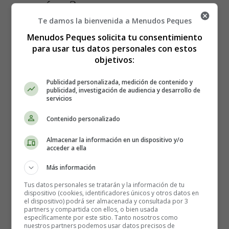
cesárea?
Te damos la bienvenida a Menudos Peques
Menudos Peques solicita tu consentimiento
🤰🏻👶🏻🎁 Crea tu
lista de nacimiento
y
para usar tus datos personales con estos
actualízala siempre que quieras. Comparte tu lista
objetivos:
con familiares y amigos para que puedan acertar
con el regalo que necesitas ⇓⇓⇓
Publicidad personalizada, medición de contenido y
publicidad, investigación de audiencia y desarrollo de
servicios
Contenido personalizado
Almacenar la información en un dispositivo y/o
acceder a ella
Más información
Tus datos personales se tratarán y la información de tu
dispositivo (cookies, identificadores únicos y otros datos en
el dispositivo) podrá ser almacenada y consultada por 3
partners y compartida con ellos, o bien usada
específicamente por este sitio. Tanto nosotros como
nuestros partners podemos usar datos precisos de