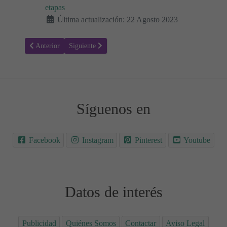
etapas
Última actualización: 22 Agosto 2023
Artículo anterior: Tipos de incisiones y puntos de sutura en la cesáre
Artículo siguiente: ¿Puedo llegar a defecar durante el p
Anterior
Siguiente
Síguenos en
Facebook
Instagram
Pinterest
Youtube
Datos de interés
Publicidad
Quiénes Somos
Contactar
Aviso Legal