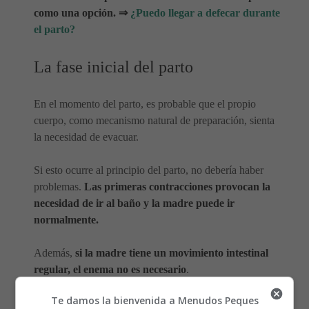
como una opción. ⇒
¿Puedo llegar a defecar durante
el parto?
La fase inicial del parto
En el momento del parto, es probable que el propio
cuerpo, como mecanismo natural de preparación, sienta
la necesidad de evacuar.
Si esto ocurre al principio del parto, no debería haber
problemas.
Las primeras contracciones provocan la
necesidad de ir al baño y la madre puede ir
normalmente.
Además,
si la madre tiene un movimiento intestinal
regular, el enema no es necesario
.
Te damos la bienvenida a Menudos Peques
Hasta hace unos años, el enema durante el parto era una