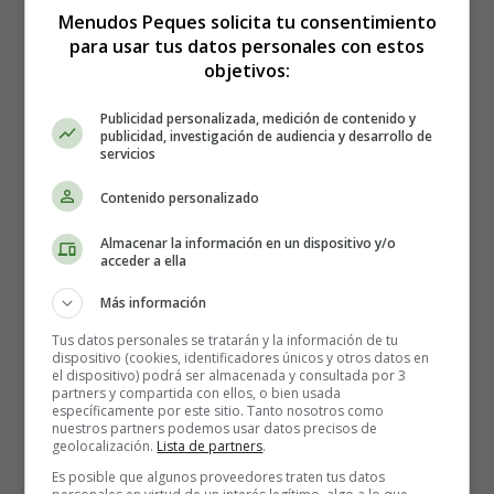
práctica habitual en la sala de partos. Las razones para
Menudos Peques solicita tu consentimiento
ello eran la prevención de infecciones. Se suponía que si
para usar tus datos personales con estos
objetivos:
la mujer evacuaba en el momento del parto y el bebé
entraba en contacto con las heces, ambos corrían el
Publicidad personalizada, medición de contenido y
riesgo de infectarse
.
publicidad, investigación de audiencia y desarrollo de
servicios
También se pensaba que la
aplicación del enema
Contenido personalizado
estimulaba el parto y reducía su duración. Pero
hoy en
día, es una práctica que no se recomienda en general.
Almacenar la información en un dispositivo y/o
acceder a ella
¿En que casos se podría
Más información
utilizar el enema durante el
Tus datos personales se tratarán y la información de tu
dispositivo (cookies, identificadores únicos y otros datos en
el dispositivo) podrá ser almacenada y consultada por 3
parto?
partners y compartida con ellos, o bien usada
específicamente por este sitio. Tanto nosotros como
nuestros partners podemos usar datos precisos de
geolocalización.
Lista de partners
.
Cuando la madre sufre de
estreñimiento
o la
Es posible que algunos proveedores traten tus datos
cantidad de heces acumuladas es muy grande
, el