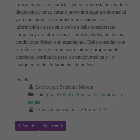
informativos, es de carácter general y no está destinado a
diagnosticar, tratar, curar o prevenir ninguna enfermedad,
y no constituye asesoramiento profesional. La
información en este sitio web no debe considerarse
completa y no cubre todas las enfermedades, dolencias,
condiciones físicas o su tratamiento. Debe consultar con
su médico antes de comenzar cualquier programa de
ejercicios, pérdida de peso o atención médica y / o
cualquiera de los tratamientos de belleza.
Detalles
Escrito por:
Estefanía Morera
Categoría:
El Parto: Preparación, Síntomas y
etapas
Última actualización: 22 Junio 2023
Artículo anterior: ¿Cómo evitar la caída del cabello después del part
Artículo siguiente: Qué esperar después de dar a luz en
Anterior
Siguiente