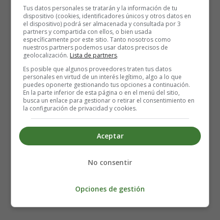
Tus datos personales se tratarán y la información de tu
que permiten conocer las distintas etapas del parto pero
dispositivo (cookies, identificadores únicos y otros datos en
también
aprender técnicas destinadas a controlar el
el dispositivo) podrá ser almacenada y consultada por 3
partners y compartida con ellos, o bien usada
dolor del trabajo de parto
. La epidural rara vez se
específicamente por este sitio. Tanto nosotros como
aplica al llegar a la sala de partos y pueden precederle
nuestros partners podemos usar datos precisos de
geolocalización.
Lista de partners
.
varias horas de parto doloroso, por lo que es importante
estar debidamente preparada. A veces la epidural se
Es posible que algunos proveedores traten tus datos
personales en virtud de un interés legítimo, algo a lo que
dosifica tan fuertemente que la futura madre ya no siente
puedes oponerte gestionando tus opciones a continuación.
las contracciones y no sabe cuándo debe empujar. De ahí
En la parte inferior de esta página o en el menú del sitio,
busca un enlace para gestionar o retirar el consentimiento en
la importancia de las sesiones de
preparación al parto
la configuración de privacidad y cookies.
en las que también se enseñan
técnicas de empuje
.
Aceptar
La cita con el anestesista es
obligatoria, aunque no quieras
No consentir
la epidural
Opciones de gestión