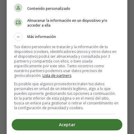
lo suficientemente caliente como para cocinar bien
los alimentos, tanto por dentro como por fuera.
Contenido personalizado
Siempre que sea posible, utiliza sólo carbón vegetal
Almacenar la información en un dispositivo y/o
purificado para asar para evitar la toxicidad del humo
acceder a ella
durante la combustión.
Aléjate del humo.
Más información
Haz la barbacoa sólo en una zona bien ventilada.
Tus datos personales se tratarán y la información de tu
No cocines en el interior.
dispositivo (cookies, identificadores únicos y otros datos en
el dispositivo) podrá ser almacenada y consultada por 3
Los alimentos no deben ser cocinados por las llamas,
partners y compartida con ellos, o bien usada
sino por el calor producido por las brasas.
específicamente por este sitio. Tanto nosotros como
nuestros partners podemos usar datos precisos de
Mantén una distancia de 20 cm entre el fuego y la
geolocalización.
Lista de partners
.
parrilla.
Es posible que algunos proveedores traten tus datos
No te fíes sólo de la cocción exterior, aunque parezca
personales en virtud de un interés legítimo, algo a lo que
puedes oponerte gestionando tus opciones a continuación.
perfecta.
En la parte inferior de esta página o en el menú del sitio,
Pinchar la carne para comprobar que los jugos son
busca un enlace para gestionar o retirar el consentimiento en
la configuración de privacidad y cookies.
claros. Si no es así, significa que la carne no está aún
suficientemente cocida.
Sobre todo, evita poner la carne cocinada en el
Aceptar
mismo plato donde se colocó antes de cocinarla