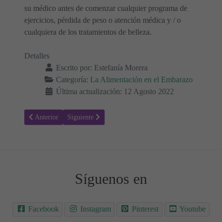
su médico antes de comenzar cualquier programa de
ejercicios, pérdida de peso o atención médica y / o
cualquiera de los tratamientos de belleza.
Detalles
Escrito por:
Estefanía Morera
Categoría:
La Alimentación en el Embarazo
Última actualización: 12 Agosto 2022
Artículo anterior: ¿Cómo prevenir la hipoglucemia durante el embar
Artículo siguiente: ¿Puedo tomar café descafeinado du
Anterior
Siguiente
Síguenos en
Facebook
Instagram
Pinterest
Youtube