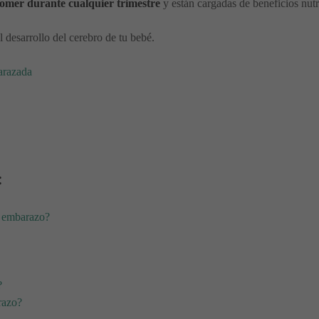
comer durante cualquier trimestre
y están cargadas de beneficios nutri
desarrollo del cerebro de tu bebé.
arazada
:
l embarazo?
?
razo?