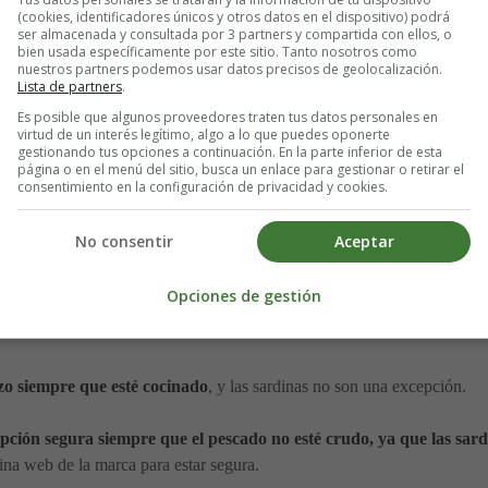
(cookies, identificadores únicos y otros datos en el dispositivo) podrá
ser almacenada y consultada por 3 partners y compartida con ellos, o
uy populares y pueden ser lo mejor de ambos mundos
, ya que se com
bien usada específicamente por este sitio. Tanto nosotros como
nuestros partners podemos usar datos precisos de geolocalización.
as del grupo B, hierro y potasio.
Lista de partners
.
Es posible que algunos proveedores traten tus datos personales en
e el Programa Nacional de Toxicología de EE.UU. expresó cierta preocup
virtud de un interés legítimo, algo a lo que puedes oponerte
gestionando tus opciones a continuación. En la parte inferior de esta
és y niños a las exposiciones humanas actuales después de comer sopas,
página o en el menú del sitio, busca un enlace para gestionar o retirar el
consentimiento en la configuración de privacidad y cookies.
ción importante por la exposición al BPA, ya que un estudio demostró 
No consentir
Aceptar
 la orina a las 24 horas de su consumo
.
Opciones de gestión
madas durante el embarazo?
o siempre que esté cocinado
, y las sardinas no son una excepción.
pción segura siempre que el pescado no esté crudo, ya que las sa
gina web de la marca para estar segura.