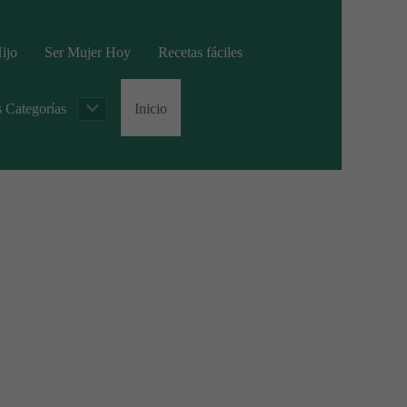
ijo
Ser Mujer Hoy
Recetas fáciles
s Categorías
Inicio