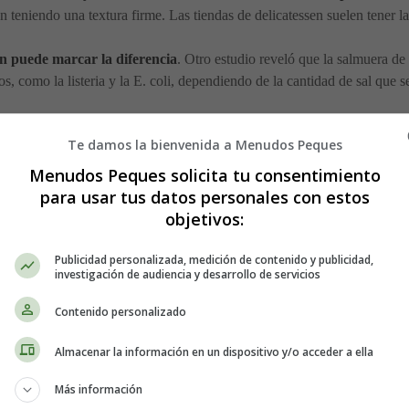
n teniendo una textura firme. Las tiendas de delicatessen suelen tener 
én puede marcar la diferencia
. Otro estudio reveló que la salmuera de l
, como la listeria y la E. coli, dependiendo de la cantidad de sal que se
ipiente abierto son más susceptibles de sufrir contaminación cruza
Te damos la bienvenida a Menudos Peques
cluidas las verdes, las negras, las de kalamata, etc. La variedad o el c
Menudos Peques solicita tu consentimiento
ceitunas, y si están tratadas térmicamente (pasteurizadas o esterili
para usar tus datos personales con estos
objetivos:
 bar ¡no te asustes!
Las probabilidades de contraer listeria siguen 
go que ya es bajo.
Publicidad personalizada, medición de contenido y publicidad,
investigación de audiencia y desarrollo de servicios
icamente de una lata o un tarro durante el resto del embarazo, o ca
Contenido personalizado
Almacenar la información en un dispositivo y/o acceder a ella
 que hacer nada a menos que experimentes
síntomas fuera de lo normal
n contacto con el médico de inmediato.
Más información