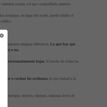
la variedad curada, así que compruébelo primero.
as aceitunas, en lugar del aceite, puede inhibir el
 utilice.
da.
olor no suponen ninguna diferencia.
Lo que hay que
zadas) o no.
siendo extremadamente bajas
. El hecho de evitar las
lentar o cocinar las aceitunas,
lo que matará a la
(por ejemplo, dolores, náuseas, síntomas leves de