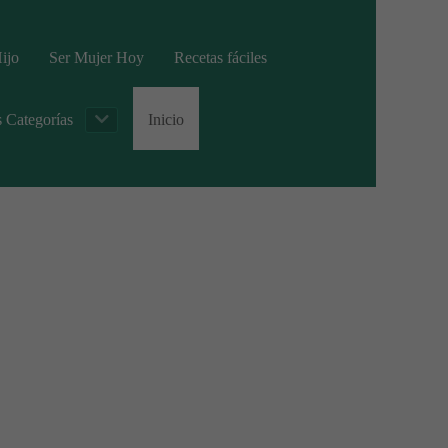
ijo
Ser Mujer Hoy
Recetas fáciles
s Categorías
Inicio