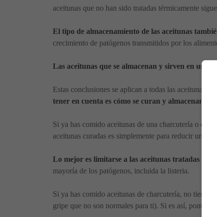
aceitunas que no han sido tratadas térmicamente sigue
El tipo de almacenamiento de las aceitunas tambi
crecimiento de patógenos transmitidos por los alimentos
Las aceitunas que se almacenan y sirven en un rec
Estas conclusiones se aplican a todas las aceitunas, in
tener en cuenta es cómo se curan y almacenan las a
Si ya has comido aceitunas de una charcutería o en un
aceitunas curadas es simplemente para reducir un ries
Lo mejor es limitarse a las aceitunas tratadas térm
mayoría de los patógenos, incluida la listeria.
Si ya has comido aceitunas de charcutería, no tienes
gripe que no son normales para ti). Si es así, ponte e