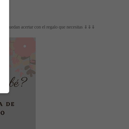
a que puedan acertar con el regalo que necesitas ⇓⇓⇓