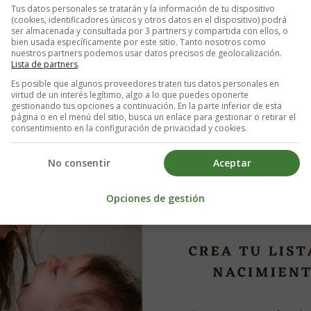
Tus datos personales se tratarán y la información de tu dispositivo
zadas comer aceitunas rellenas?
(cookies, identificadores únicos y otros datos en el dispositivo) podrá
ser almacenada y consultada por 3 partners y compartida con ellos, o
bien usada específicamente por este sitio. Tanto nosotros como
nuestros partners podemos usar datos precisos de geolocalización.
Lista de partners
.
ala siempre que quieras. Comparte tu lista con familiares y amigos par
Es posible que algunos proveedores traten tus datos personales en
virtud de un interés legítimo, algo a lo que puedes oponerte
gestionando tus opciones a continuación. En la parte inferior de esta
página o en el menú del sitio, busca un enlace para gestionar o retirar el
consentimiento en la configuración de privacidad y cookies.
No consentir
Aceptar
Opciones de gestión