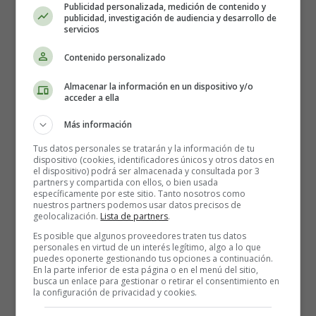
Publicidad personalizada, medición de contenido y
publicidad, investigación de audiencia y desarrollo de
servicios
Contenido personalizado
Almacenar la información en un dispositivo y/o
Si te has quedado embarazada estos
acceder a ella
son los
síntomas de embarazo a los
Más información
15 días
:
Tus datos personales se tratarán y la información de tu
dispositivo (cookies, identificadores únicos y otros datos en
el dispositivo) podrá ser almacenada y consultada por 3
partners y compartida con ellos, o bien usada
Manchado
. Entre 5 y 10 días después de la
específicamente por este sitio. Tanto nosotros como
nuestros partners podemos usar datos precisos de
concepción, es posible que notes un pequeño
geolocalización.
Lista de partners
.
manchado. Esto se debe a la
implantación del
Es posible que algunos proveedores traten tus datos
embrión
en el revestimiento del útero
.
personales en virtud de un interés legítimo, algo a lo que
Orinar con frecuencia
. Las hormonas del embarazo
puedes oponerte gestionando tus opciones a continuación.
En la parte inferior de esta página o en el menú del sitio,
pueden hacer que vayas más veces al baño en las
busca un enlace para gestionar o retirar el consentimiento en
primeras semanas de embarazo.
la configuración de privacidad y cookies.
Pechos doloridos y/o areolas más oscuras
. En