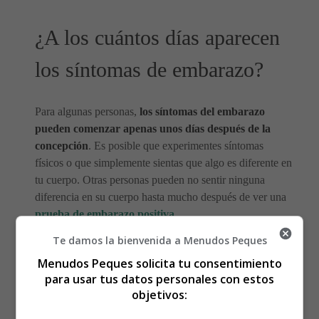
¿A los cuántos días aparecen
los síntomas de embarazo?
Para algunas personas,
los síntomas del embarazo
pueden comenzar apenas unos días después de la
concepción
. Es posible que experimentes síntomas
físicos o que simplemente sientas que algo es diferente en
tu cuerpo. Otras personas pueden no sentir ninguna
diferencia en su cuerpo hasta mucho después de ver una
prueba de embarazo positiva
.
Te damos la bienvenida a Menudos Peques
Menudos Peques solicita tu consentimiento
para usar tus datos personales con estos
objetivos: