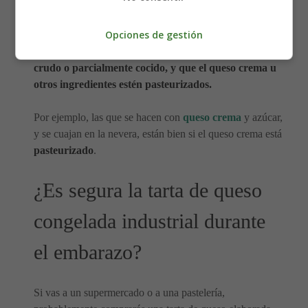
horneadas.
Opciones de gestión
También se pueden comer cheesecake o
tartas de queso
sin hornear y cuajadas, siempre que no lleven huevo
crudo o parcialmente cocido, y que el queso crema u
otros ingredientes estén pasteurizados.
Por ejemplo, las que se hacen con
queso crema
y azúcar,
y se cuajan en la nevera, están bien si el queso crema está
pasteurizado
.
¿Es segura la tarta de queso
congelada industrial durante
el embarazo?
Si vas a un supermercado o a una pastelería,