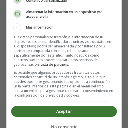
Contenido personalizado
Almacenar la información en un dispositivo y/o
acceder a ella
Más información
Tus datos personales se tratarán y la información de tu
dispositivo (cookies, identificadores únicos y otros datos en
el dispositivo) podrá ser almacenada y consultada por 3
partners y compartida con ellos, o bien usada
específicamente por este sitio. Tanto nosotros como
nuestros partners podemos usar datos precisos de
geolocalización.
Lista de partners
.
Es posible que algunos proveedores traten tus datos
Puedes comer casi todos los
tipos de tartas de queso
personales en virtud de un interés legítimo, algo a lo que
horneadas
(aunque estén llenas de huevos) porque las
puedes oponerte gestionando tus opciones a continuación.
En la parte inferior de esta página o en el menú del sitio,
temperaturas de horneado normalmente superan los
busca un enlace para gestionar o retirar el consentimiento en
160ºC y es más que suficiente para
eliminar las
la configuración de privacidad y cookies.
bacterias de la salmonela
que puedan estar presentes en
los huevos.
Aceptar
Esto incluye prácticamente todas las tartas de queso
No consentir