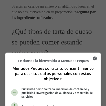
Si estás en casa de un amigo o en algún otro lugar en el
que no has intervenido en su preparación,
pregunta por
los ingredientes utilizados.
¿Qué tipos de tarta de queso
se pueden comer estando
embarazada?
Te damos la bienvenida a Menudos Peques
🤰🏻👶🏻🎁 Crea tu
lista de nacimiento
y actualízala
Menudos Peques solicita tu consentimiento
siempre que quieras. Comparte tu lista con familiares y
para usar tus datos personales con estos
amigos para que puedan acertar con el regalo que
objetivos:
necesitas ⇓⇓⇓
Publicidad personalizada, medición de contenido y
publicidad, investigación de audiencia y desarrollo de
servicios