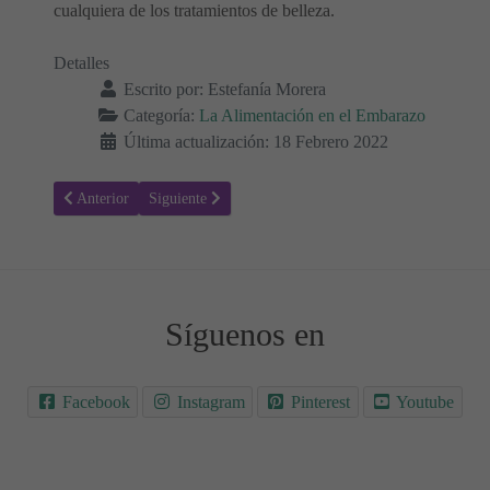
cualquiera de los tratamientos de belleza.
Detalles
Escrito por:
Estefanía Morera
Categoría:
La Alimentación en el Embarazo
Última actualización: 18 Febrero 2022
Artículo anterior: Ghee durante el embarazo: ¿Es seguro?
Artículo siguiente: Mantequilla durante el embarazo: ¿
Anterior
Siguiente
Síguenos en
Facebook
Instagram
Pinterest
Youtube