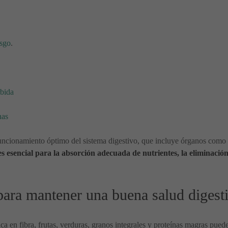
esgo
.
rbida
nas
 funcionamiento óptimo del sistema digestivo, que incluye órganos como e
es esencial para la absorción adecuada de nutrientes, la eliminació
ara mantener una buena salud digesti
ica en fibra, frutas, verduras, granos integrales y proteínas magras pue