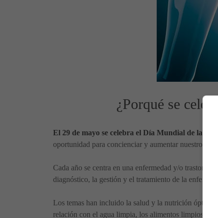
¿Porqué se celeb
El 29 de mayo se celebra el Día Mundial de la Sal
oportunidad para concienciar y aumentar nuestros cono
Cada año se centra en una enfermedad y/o trastorno dig
diagnóstico, la gestión y el tratamiento de la enfermed
Los temas han incluido la salud y la nutrición óptimas
relación con el agua limpia, los alimentos limpios y 