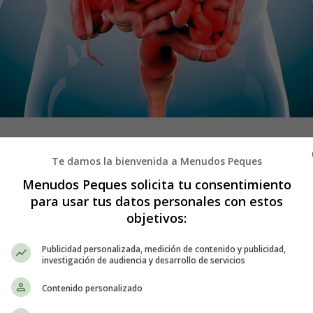
ra el 29 de mayo el Día Mundial de la
Te damos la bienvenida a Menudos Peques
Menudos Peques solicita tu consentimiento
ud Digestiva
. Organizado anualmente desde 2004 por la Organización M
para usar tus datos personales con estos
cimientos sobre la salud digestiva.
objetivos:
estivo concreto con el fin de aumentar la concienciación del público en
Publicidad personalizada, medición de contenido y publicidad,
ad y/o el trastorno.
investigación de audiencia y desarrollo de servicios
Contenido personalizado
, la
hepatitis
viral, el
síndrome del intestino irritable
, la
enfermedad infla
un medio ambiente limpio, los síntomas gastrointestinales comunes en l