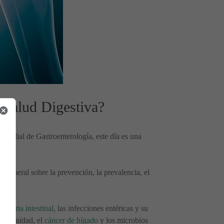
 Salud Digestiva?
undial de Gastroenterología, este día es una
 general sobre la prevención, la prevalencia, el
matoria intestinal
, las infecciones entéricas y su
a comunidad, el
cáncer de hígado
y los microbios