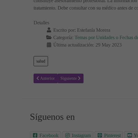
constituye asesoramiento profesional. La información 
tratamiento. Debe consultar con su médico antes de co
Detalles
Escrito por:
Estefanía Morera
Categoría:
Temas por Unidades o Fechas d
Última actualización: 29 May 2023
salud
Artículo anterior: Naturaleza y Medio Ambiente - Día de l
Artículo siguiente: Día de Acción Mundial por
Anterior
Siguiente
Síguenos en
Facebook
Instagram
Pinterest
Y