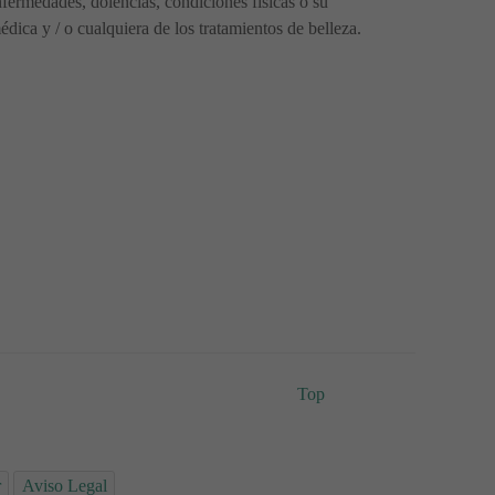
fermedades, dolencias, condiciones físicas o su
ica y / o cualquiera de los tratamientos de belleza.
Top
r
Aviso Legal