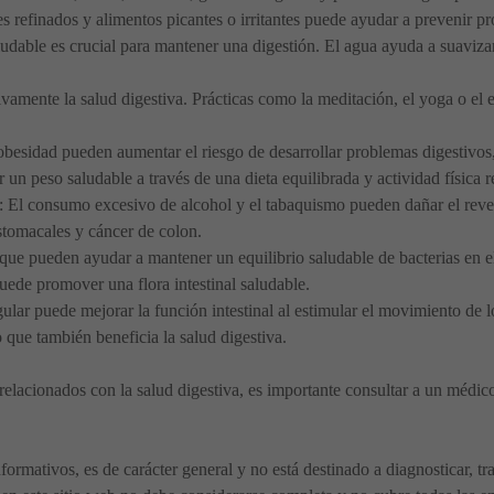
s refinados y alimentos picantes o irritantes puede ayudar a prevenir p
ludable es crucial para mantener una digestión. El agua ayuda a suavizar 
ivamente la salud digestiva. Prácticas como la meditación, el yoga o el e
 obesidad pueden aumentar el riesgo de desarrollar problemas digestivo
 peso saludable a través de una dieta equilibrada y actividad física re
: El consumo excesivo de alcohol y el tabaquismo pueden dañar el reves
estomacales y cáncer de colon.
que pueden ayudar a mantener un equilibrio saludable de bacterias en el
ede promover una flora intestinal saludable.
egular puede mejorar la función intestinal al estimular el movimiento de 
o que también beneficia la salud digestiva.
relacionados con la salud digestiva, es importante consultar a un médico
nformativos, es de carácter general y no está destinado a diagnosticar, t