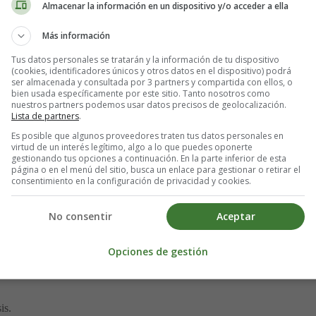
Almacenar la información en un dispositivo y/o acceder a ella
Más información
 curso
". El objetivo es
concienciar sobre la obesidad y el impacto e
Tus datos personales se tratarán y la información de tu dispositivo
dor como cualquier pandemia infecciosa. La campaña está dirigida por l
(cookies, identificadores únicos y otros datos en el dispositivo) podrá
erme Macedo (Portugal) y guiada por un Comité Directivo con represen
ser almacenada y consultada por 3 partners y compartida con ellos, o
bien usada específicamente por este sitio. Tanto nosotros como
nuestros partners podemos usar datos precisos de geolocalización.
Lista de partners
.
nes
Es posible que algunos proveedores traten tus datos personales en
virtud de un interés legítimo, algo a lo que puedes oponerte
gestionando tus opciones a continuación. En la parte inferior de esta
página o en el menú del sitio, busca un enlace para gestionar o retirar el
consentimiento en la configuración de privacidad y cookies.
ento
No consentir
Aceptar
ario?
atamiento
Opciones de gestión
is.