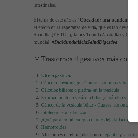
intestinales.
El tema de este año es "
Obesidad: una pandemia en
el efecto en la esperanza de vida, que es tan devasta
Sharaiha (EE.UU.); James Toouli (Australia) y Guilh
mundial.
#DíaMundialdelaSaludDigestiva
🔅Trastornos digestivos más comu
Úlcera gástrica
.
Cáncer de estómago - Causas, síntomas y tratami
Cálculos biliares o piedras en la vesícula
.
Extirpación de la vesícula biliar ¿Cuándo es neces
Cáncer de la vesícula biliar - Causas, síntomas, tr
Intolerancia a la lactosa
.
¿Qué pasa en mi cuerpo cuando dejo la lactosa?
Hemorroides
.
Afecciones en el hígado, como
hepatitis
y la cirros