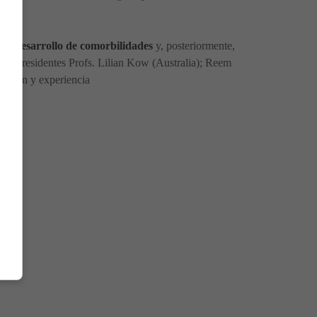
n el desarrollo de comorbilidades
y, posteriormente,
os copresidentes Profs. Lilian Kow (Australia); Reem
tación y experiencia