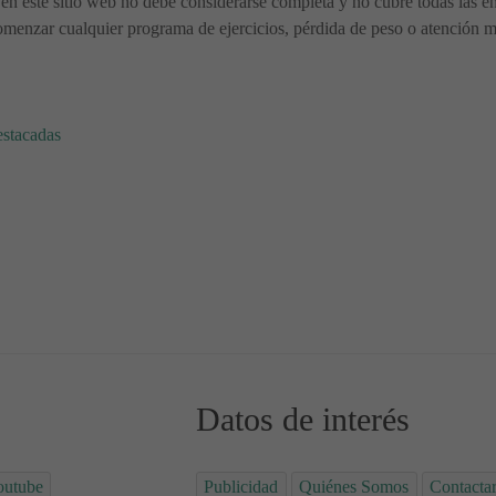
en este sitio web no debe considerarse completa y no cubre todas las en
menzar cualquier programa de ejercicios, pérdida de peso o atención méd
estacadas
a Tierra - Día del agua
 la Salud de la Mujer 👱🏻‍♀️🩺
Datos de interés
outube
Publicidad
Quiénes Somos
Contacta