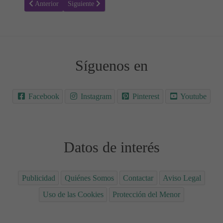
Artículo anterior: Aloe vera durante el embarazo: ¿Es seguro?
Artículo siguiente: Semillas de chía durante el embara
Anterior
Siguiente
Síguenos en
Facebook
Instagram
Pinterest
Youtube
Datos de interés
Publicidad
Quiénes Somos
Contactar
Aviso Legal
Uso de las Cookies
Protección del Menor