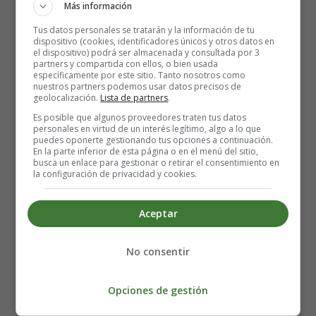
Más información
Mitos sobre el consumo de alimentos
Tus datos personales se tratarán y la información de tu
picantes durante el embarazo
dispositivo (cookies, identificadores únicos y otros datos en
el dispositivo) podrá ser almacenada y consultada por 3
partners y compartida con ellos, o bien usada
específicamente por este sitio. Tanto nosotros como
Existen
mitos relacionados con el consumo de
nuestros partners podemos usar datos precisos de
geolocalización.
Lista de partners
.
alimentos picantes estando embarazada
. Entre los
mitos que no tienen respaldo científico se encuentran los
Es posible que algunos proveedores traten tus datos
personales en virtud de un interés legítimo, algo a lo que
siguientes
puedes oponerte gestionando tus opciones a continuación.
En la parte inferior de esta página o en el menú del sitio,
busca un enlace para gestionar o retirar el consentimiento en
La comida picante puede tener un impacto adverso
la configuración de privacidad y cookies.
en el bebé.
El consumo de comida picante puede provocar un
Aceptar
parto prematuro.
El consumo de alimentos picantes durante el
embarazo puede provocar abortos y discapacidades
No consentir
congénitas.
Ninguno de estos mitos tiene respaldo científico, por
Opciones de gestión
lo que no hay que creerlos.