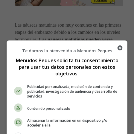
Las náuseas matutinas son muy comunes en las primeras
etapas del embarazo debido a los cambios en los niveles
hormonales.
Las náuseas matutinas pueden verse
agravadas por el consumo de comida picante
.
Te damos la bienvenida a Menudos Peques
Menudos Peques solicita tu consentimiento
Las probabilidades de sufrir
ardor de estómago y otros
para usar tus datos personales con estos
problemas digestivos
son altas cuando se está
objetivos:
embarazada.
La comida picante aumentará el
reflujo
ácido
y agravará la acidez
, especialmente en los
Publicidad personalizada, medición de contenido y
últimos meses del embarazo.
publicidad, investigación de audiencia y desarrollo de
servicios
Si decides comer comida picante, acompáñala de
un
Contenido personalizado
vaso de leche para minimizar el ardor de estómago.
La miel también puede ayudar a prevenir la acidez
Almacenar la información en un dispositivo y/o
acceder a ella
después de comer un plato picante.