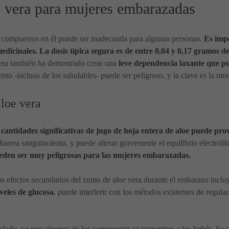
 vera para mujeres embarazadas
os compuestos en él puede ser inadecuada para algunas personas.
Es impo
edicinales. La dosis típica segura es de entre 0,04 y 0,17 gramos de
 vera también ha demostrado crear una
leve dependencia laxante que p
to -incluso de los saludables- puede ser peligroso, y la clave es la mo
aloe vera
 de cantidades significativas de jugo de hoja entera de aloe puede 
arrea sanguinolenta, y puede alterar gravemente el equilibrio electrolít
ueden ser muy peligrosas para las mujeres embarazadas.
los efectos secundarios del zumo de aloe vera durante el embarazo incl
veles de glucosa
, puede interferir con los métodos existentes de regul
dado, ya que algunos de los compuestos se transmiten a los bebés. Se 