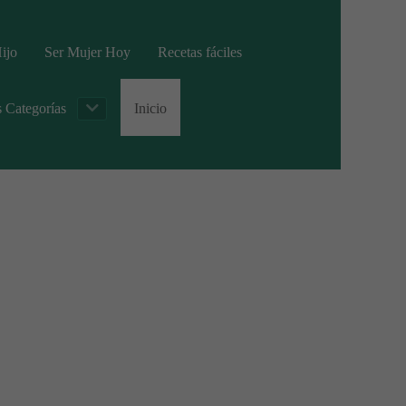
ijo
Ser Mujer Hoy
Recetas fáciles
s Categorías
Inicio