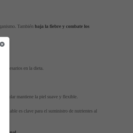
 organismo. También
baja la fiebre y combate los
necesarios en la dieta.
n regular mantiene la piel suave y flexible.
saludable es clave para el suministro de nutrientes al
testinal.