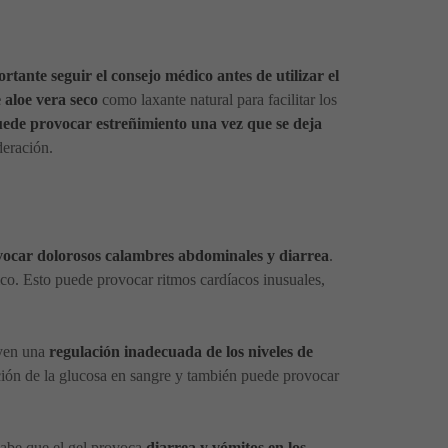
rtante seguir el consejo médico antes de utilizar el
 aloe vera seco
como laxante natural para facilitar los
uede provocar estreñimiento una vez que se deja
deración.
provocar dolorosos calambres abdominales y diarrea
.
ico. Esto puede provocar ritmos cardíacos inusuales,
uyen una
regulación inadecuada de los niveles de
ación de la glucosa en sangre y también puede provocar
sabe que el gel provoca
diarrea y vómitos en los