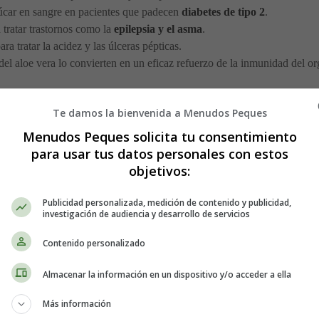
zúcar en sangre en pacientes que padecen
diabetes de tipo 2
.
 tratar trastornos como la
epilepsia y el asma
.
ra tratar la acidez y las úlceras pépticas.
s del aloe vera lo convierten en un eficaz refuerzo de la inmunidad del
Te damos la bienvenida a Menudos Peques
rante el embarazo
Menudos Peques solicita tu consentimiento
para usar tus datos personales con estos
e tomarse ocasionalmente como zumo para complementar los nutrientes 
objetivos:
stómago y los intestinos y combate las náuseas matutinas
.
Publicidad personalizada, medición de contenido y publicidad,
investigación de audiencia y desarrollo de servicios
omo hidratante natural para la piel seca y con picores
. Su aplicació
Contenido personalizado
ilares sanguíneos y mejora la circulación de la sangre. Una circulación 
Almacenar la información en un dispositivo y/o acceder a ella
e los tejidos de la madre.
Más información
intestinal y actúa
como laxante natural para facilitar la evacuación in