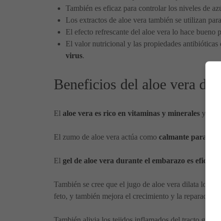
También es eficaz para controlar los niveles de a
Los extractos de aloe vera también se utilizan para
El efecto refrescante del aloe vera lo hace bueno pa
El valor nutricional y las propiedades antibiótica
virus
.
Beneficios del aloe vera du
El
aloe vera es rico en vitaminas y minerales
y pued
El zumo de aloe vera actúa como
calmante para el e
El
gel de aloe vera durante el embarazo es eficaz c
También se cree que el jugo de aloe vera dilata los cap
feto, y también mejora el crecimiento y la reparación d
También alivia los tejidos inflamados del tracto gastro