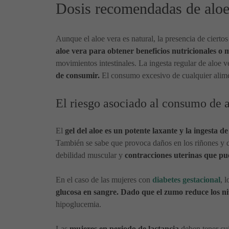
Dosis recomendadas de aloe
Aunque el aloe vera es natural, la presencia de ciert
aloe vera para obtener beneficios nutricionales o m
movimientos intestinales. La ingesta regular de aloe
de consumir.
El consumo excesivo de cualquier alimen
El riesgo asociado al consumo de 
El
gel del aloe es un potente laxante y la ingesta
También se sabe que provoca daños en los riñones y di
debilidad muscular y
contracciones uterinas que p
En el caso de las mujeres con
diabetes gestacional
, 
glucosa en sangre. Dado que el zumo reduce los ni
hipoglucemia.
Las
mujeres en periodo de lactancia
deben tener cui