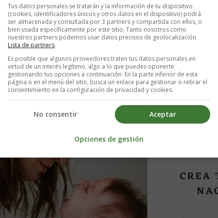
Tus datos personales se tratarán y la información de tu dispositivo
(cookies, identificadores únicos y otros datos en el dispositivo) podrá
ser almacenada y consultada por 3 partners y compartida con ellos, o
oe vera durante el embarazo?
bien usada específicamente por este sitio. Tanto nosotros como
nuestros partners podemos usar datos precisos de geolocalización.
Lista de partners
.
actualízala siempre que quieras. Comparte tu lista con famili
Es posible que algunos proveedores traten tus datos personales en
virtud de un interés legítimo, algo a lo que puedes oponerte
gestionando tus opciones a continuación. En la parte inferior de esta
página o en el menú del sitio, busca un enlace para gestionar o retirar el
consentimiento en la configuración de privacidad y cookies.
No consentir
Aceptar
Opciones de gestión