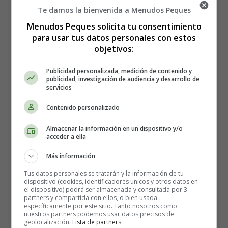
protegiéndolo así de cualquier posible infección.
Te damos la bienvenida a Menudos Peques
Menudos Peques solicita tu consentimiento
Beneficios de la miel durante el
para usar tus datos personales con estos
embarazo
objetivos:
Publicidad personalizada, medición de contenido y
La miel tiene numerosos beneficios para la salud debido
publicidad, investigación de audiencia y desarrollo de
servicios
a sus diversas propiedades medicinales. Algunos de ellos
son:
Contenido personalizado
Fortalece el sistema inmunológico.
Almacenar la información en un dispositivo y/o
Ayuda a aliviar el dolor de garganta y la tos.
acceder a ella
Ayuda a combatir el resfriado.
Más información
Puede ayudar a curar las úlceras.
Puede aliviar el insomnio.
Tus datos personales se tratarán y la información de tu
dispositivo (cookies, identificadores únicos y otros datos en
Puede ayudar a prevenir las alergias.
el dispositivo) podrá ser almacenada y consultada por 3
Promueve la salud del cuero cabelludo.
partners y compartida con ellos, o bien usada
específicamente por este sitio. Tanto nosotros como
nuestros partners podemos usar datos precisos de
geolocalización.
Lista de partners
.
¿Qué cantidad de miel deben