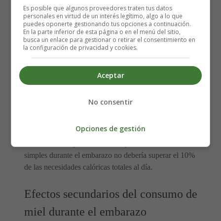
Es posible que algunos proveedores traten tus datos
personales en virtud de un interés legítimo, algo a lo que
consumir las mujeres
puedes oponerte gestionando tus opciones a continuación.
En la parte inferior de esta página o en el menú del sitio,
embarazadas?
busca un enlace para gestionar o retirar el consentimiento en
la configuración de privacidad y cookies.
Como ocurre con cualquier alimento, la clave es la
Aceptar
moderación.
No consentir
Dado que la miel tiene un alto contenido en azúcares
como la fructosa, la glucosa y la maltosa, una sola
Opciones de gestión
cucharada de miel contiene aproximadamente 60
calorías. Y la ingesta de calorías procedentes de azúcares
simples durante el embarazo no debería superar el 10%
de las necesidades calóricas totales al día.
Efectos secundarios del consumo de
miel durante el embarazo