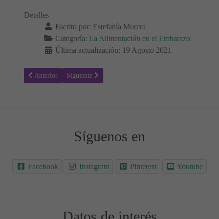
Detalles
Escrito por:
Estefanía Morera
Categoría:
La Alimentación en el Embarazo
Última actualización: 19 Agosto 2021
Artículo anterior: ¿Es segura la comida china durante el embarazo?
Artículo siguiente: ¿Es seguro comer dátiles durante e
Anterior
Siguiente
Síguenos en
Facebook
Instagram
Pinterest
Youtube
Datos de interés