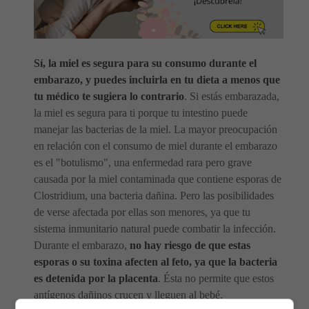
Sí, la miel es segura para su consumo durante el
embarazo, y puedes incluirla en tu dieta a menos que
tu médico te sugiera lo contrario
. Si estás embarazada,
la miel es segura para ti porque tu intestino puede
manejar las bacterias de la miel. La mayor preocupación
en relación con el consumo de miel durante el embarazo
es el "botulismo", una enfermedad rara pero grave
causada por la miel contaminada que contiene esporas de
Clostridium, una bacteria dañina. Pero las posibilidades
de verse afectada por ellas son menores, ya que tu
sistema inmunitario natural puede combatir la infección.
Durante el embarazo,
no hay riesgo de que estas
esporas o su toxina afecten al feto, ya que la bacteria
es detenida por la placenta
. Ésta no permite que estos
antígenos dañinos crucen y lleguen al bebé,