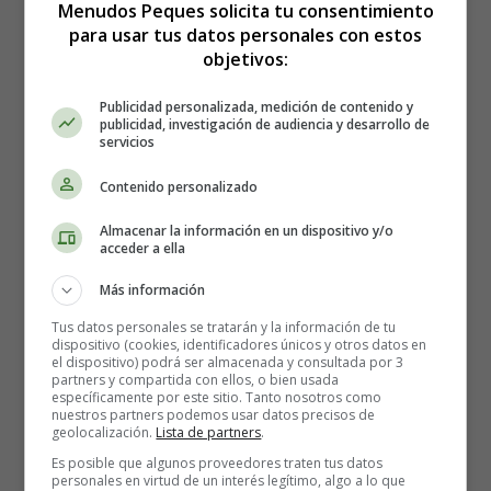
Menudos Peques solicita tu consentimiento
El anuncio de
Arluy MINIS
, que ya se está emitiendo,
para usar tus datos personales con estos
cuenta con la colaboración especial del
grupo de
objetivos:
percusión Toom-Pak
, que además de haber compuesto
el jingle también actúan en el spot.
Publicidad personalizada, medición de contenido y
publicidad, investigación de audiencia y desarrollo de
servicios
Los consumidores podrán participar
creando sus
propios vídeos de percusión imitando al grupo Toom-
Contenido personalizado
Pak
, optando así, a ganar hasta un año de
galletas minis
gratis.
Para concursar sólo tienes que etiquetar el vídeo
Almacenar la información en un dispositivo y/o
acceder a ella
con el
hashtag #MuevetusMINIS
y subirlo a la web
www.arluyfun.es, y un jurado elegirá a los 3 ganadores
Más información
de entre los 10 vídeos más votados.
Tus datos personales se tratarán y la información de tu
dispositivo (cookies, identificadores únicos y otros datos en
Detalles
el dispositivo) podrá ser almacenada y consultada por 3
partners y compartida con ellos, o bien usada
Escrito por:
Estefanía Morera
específicamente por este sitio. Tanto nosotros como
Categoría:
Dieta y Nutrición
nuestros partners podemos usar datos precisos de
geolocalización.
Lista de partners
.
Última actualización: 06 May 2023
Es posible que algunos proveedores traten tus datos
personales en virtud de un interés legítimo, algo a lo que