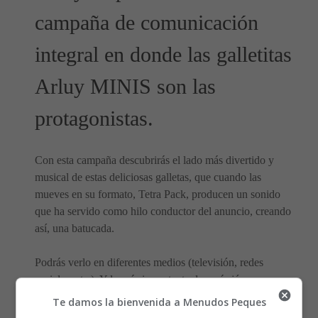
campaña de comunicación
integral en donde las galletitas
Arluy MINIS son las
protagonistas.
Con esta campaña descubrirás el lado más divertido y
musical de estas deliciosas galletas, que cuando las
mueves en su formato, Tetra Pack, producen un sonido
que ha servido como hilo conductor del anuncio, creando
así, una batucada.
Podrás verlo en diferentes medios (televisión, redes
sociales, etc.). Y lo más importante, los más jóvenes
podrán participar en ella.
Te damos la bienvenida a Menudos Peques