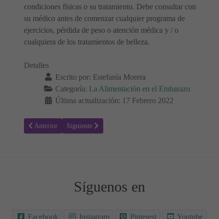
condiciones físicas o su tratamiento. Debe consultar con
su médico antes de comenzar cualquier programa de
ejercicios, pérdida de peso o atención médica y / o
cualquiera de los tratamientos de belleza.
Detalles
Escrito por:
Estefanía Morera
Categoría:
La Alimentación en el Embarazo
Última actualización: 17 Febrero 2022
Artículo anterior: Caracoles durante el embarazo: ¿Son seguros?
Artículo siguiente: Azafrán durante el embarazo: ¿Es s
Anterior
Siguiente
Síguenos en
Facebook
Instagram
Pinterest
Youtube