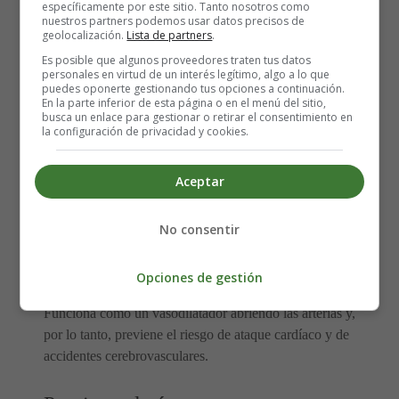
específicamente por este sitio. Tanto nosotros como
nuestros partners podemos usar datos precisos de
geolocalización.
Lista de partners
.
Mejora la digestión:
Es posible que algunos proveedores traten tus datos
personales en virtud de un interés legítimo, algo a lo que
puedes oponerte gestionando tus opciones a continuación.
En la parte inferior de esta página o en el menú del sitio,
La propiedad beneficiosa en la pimienta de cayena
busca un enlace para gestionar o retirar el consentimiento en
la configuración de privacidad y cookies.
desencadena la producción de varias enzimas que ayudan
a la digestión. Se utiliza como remedio natural para tratar
los problemas gástricos.
Aceptar
Es buena para el corazón:
No consentir
Sí, la pimienta de cayena es maravillosa para el corazón,
Opciones de gestión
ya que elimina las placas depositadas en las arterias.
Funciona como un vasodilatador abriendo las arterias y,
por lo tanto, previene el riesgo de ataque cardíaco y de
accidentes cerebrovasculares.