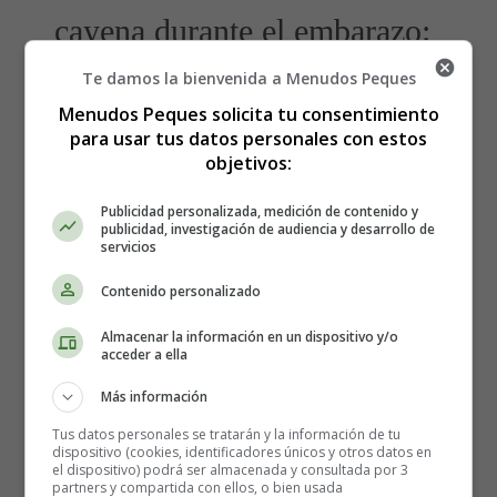
cayena durante el embarazo:
Te damos la bienvenida a Menudos Peques
🤰🏻👶🏻🎁 Crea tu
lista de nacimiento
y actualízala
Menudos Peques solicita tu consentimiento
siempre que quieras. Comparte tu lista con familiares y
para usar tus datos personales con estos
amigos para que puedan acertar con el regalo que
objetivos:
necesitas ⇓⇓⇓
Publicidad personalizada, medición de contenido y
publicidad, investigación de audiencia y desarrollo de
servicios
Contenido personalizado
Almacenar la información en un dispositivo y/o
acceder a ella
Más información
Tus datos personales se tratarán y la información de tu
dispositivo (cookies, identificadores únicos y otros datos en
el dispositivo) podrá ser almacenada y consultada por 3
partners y compartida con ellos, o bien usada