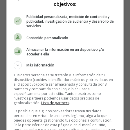
objetivos:
durante el embarazo en estas preparaciones.
Publicidad personalizada, medición de contenido y
🤰🏻👶🏻🎁 Crea tu
lista de nacimiento
y
publicidad, investigación de audiencia y desarrollo de
servicios
actualízala siempre que quieras. Comparte tu lista
con familiares y amigos para que puedan acertar
Contenido personalizado
con el regalo que necesitas ⇓⇓⇓
Almacenar la información en un dispositivo y/o
acceder a ella
Más información
Tus datos personales se tratarán y la información de tu
dispositivo (cookies, identificadores únicos y otros datos en
el dispositivo) podrá ser almacenada y consultada por 3
partners y compartida con ellos, o bien usada
específicamente por este sitio. Tanto nosotros como
nuestros partners podemos usar datos precisos de
geolocalización.
Lista de partners
.
Es posible que algunos proveedores traten tus datos
personales en virtud de un interés legítimo, algo a lo que
puedes oponerte gestionando tus opciones a continuación.
En la parte inferior de esta página o en el menú del sitio,
busca un enlace para gestionar o retirar el consentimiento en