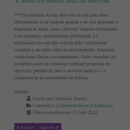
Belleza en el embarazo, riesgos que debes evitar
***El contenido de este sitio web es solo para fines
informativos, es de carácter general y no está destinado a
diagnosticar, tratar, curar o prevenir ninguna enfermedad,
y no constituye asesoramiento profesional. La
información en este sitio web no debe considerarse
completa y no cubre todas las enfermedades, dolencias,
condiciones físicas o su tratamiento. Debe consultar con
su médico antes de comenzar cualquier programa de
ejercicios, pérdida de peso o atención médica y / o
cualquiera de los tratamientos de belleza.
Detalles
Escrito por:
Estefanía Morera
Categoría:
La Alimentación en el Embarazo
Última actualización: 29 Julio 2022
Artículo anterior: Fresas durante el embarazo: ¿Son seguras? 🍓
Artículo siguiente: Comer ostras durante el embarazo: 
Anterior
Siguiente