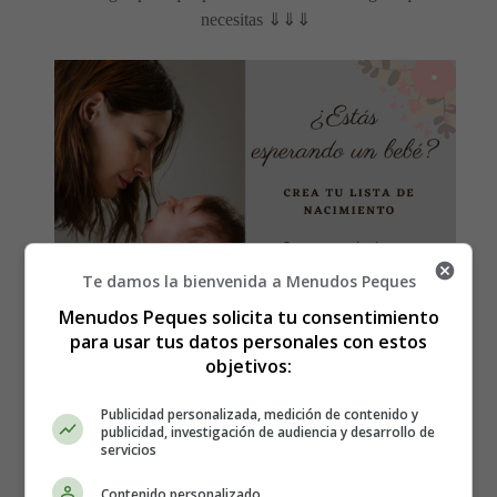
necesitas ⇓⇓⇓
Te damos la bienvenida a Menudos Peques
Menudos Peques solicita tu consentimiento
para usar tus datos personales con estos
objetivos:
Hierro y ácido fólico
: Durante el embarazo, el
Publicidad personalizada, medición de contenido y
publicidad, investigación de audiencia y desarrollo de
volumen de sangre del cuerpo aumenta entre un 30 y
servicios
un 50%, lo que puede aumentar las necesidades de
hierro y ácido fólico del organismo. El consumo
Contenido personalizado