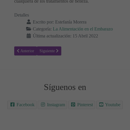
cualquiera de los tratamientos de belleza.
Detalles
Escrito por:
Estefanía Morera
Categoría:
La Alimentación en el Embarazo
Última actualización: 15 Abril 2022
Artículo anterior: Guisantes durante el embarazo: ¿Son seguros?
Artículo siguiente: Endibias durante el embarazo: ¿Son
Anterior
Siguiente
Síguenos en
Facebook
Instagram
Pinterest
Youtube