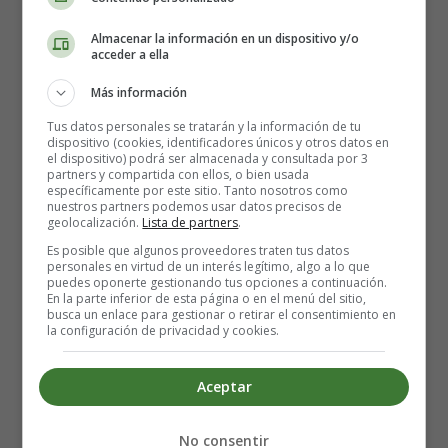
regular de espinacas puede ayudar a cubrir las
Almacenar la información en un dispositivo y/o
necesidades de hierro del organismo.
acceder a ella
Calcio
: El aumento de los niveles de calcio puede dar
lugar a una presión arterial baja, mientras que los
Más información
niveles bajos de calcio pueden provocar hipertensión
Tus datos personales se tratarán y la información de tu
en el embarazo. La biodisponibilidad del calcio en las
dispositivo (cookies, identificadores únicos y otros datos en
el dispositivo) podrá ser almacenada y consultada por 3
espinacas puede ayudar a mantener los niveles de
partners y compartida con ellos, o bien usada
presión arterial.
específicamente por este sitio. Tanto nosotros como
nuestros partners podemos usar datos precisos de
Vitaminas
: Las espinacas, una rica fuente de
geolocalización.
Lista de partners
.
vitaminas A y C, pueden ayudar a reforzar el sistema
Es posible que algunos proveedores traten tus datos
inmunitario. Las espinacas pueden ayudar a cubrir las
personales en virtud de un interés legítimo, algo a lo que
puedes oponerte gestionando tus opciones a continuación.
necesidades diarias de vitamina A, necesaria para la
En la parte inferior de esta página o en el menú del sitio,
salud y el desarrollo del feto. El consumo de
busca un enlace para gestionar o retirar el consentimiento en
la configuración de privacidad y cookies.
espinacas durante el embarazo aumenta la ingesta
diaria de vitamina B, esencial para el desarrollo del
sistema nervioso del bebé.
Aceptar
Posibles efectos secundarios
No consentir