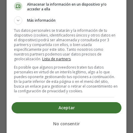
Almacenar la información en un dispositivo y/o
acceder a ella
Más información
Tus datos personales se tratarán y la información de tu
dispositivo (cookies, identificadores únicos y otros datos en
Detalles
el dispositivo) podrá ser almacenada y consultada por 3
Escrito por:
Estefanía Morera
partners y compartida con ellos, o bien usada
específicamente por este sitio. Tanto nosotros como
Categoría:
Ensaladas y Entrantes
nuestros partners podemos usar datos precisos de
Última actualización: 20 Junio 2020
geolocalización.
Lista de partners
.
Es posible que algunos proveedores traten tus datos
personales en virtud de un interés legítimo, algo a lo que
Leer más: Receta para hacer Rollos de Pepino con
puedes oponerte gestionando tus opciones a continuación.
En la parte inferior de esta página o en el menú del sitio,
gambas y pesto
busca un enlace para gestionar o retirar el consentimiento en
la configuración de privacidad y cookies.
Aceptar
Gambones al Ajillo Low Carb
🤤🦐
No consentir