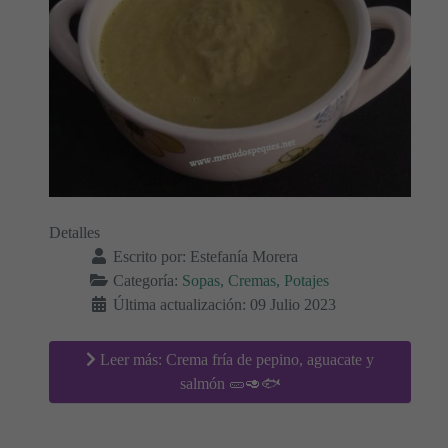
Detalles
Escrito por:
Estefanía Morera
Categoría:
Sopas, Cremas, Potajes
Última actualización: 09 Julio 2023
Leer más: Crema fría de pepino, aguacate y
salmón 🥒🥑🐟