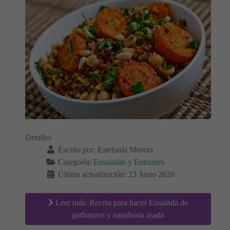
Detalles
Escrito por:
Estefanía Morera
Categoría:
Ensaladas y Entrantes
Última actualización: 23 Junio 2020
Leer más: Receta para hacer Ensalada de
garbanzos y zanahoria asada