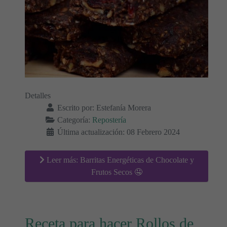
Detalles
Escrito por:
Estefanía Morera
Categoría:
Repostería
Última actualización: 08 Febrero 2024
Leer más: Barritas Energéticas de Chocolate y
Frutos Secos 🤤
Receta para hacer Rollos de