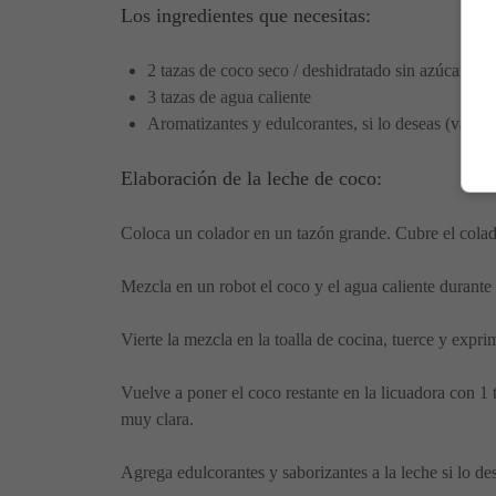
Los ingredientes que necesitas:
2 tazas de coco seco / deshidratado sin azúcar
3 tazas de agua caliente
Aromatizantes y edulcorantes, si lo deseas (vainilla,
Elaboración de la leche de coco:
Coloca un colador en un tazón grande. Cubre el colado
Mezcla en un robot el coco y el agua caliente durant
Vierte la mezcla en la toalla de cocina, tuerce y ​​expr
Vuelve a poner el coco restante en la licuadora con 1
muy clara.
Agrega edulcorantes y saborizantes a la leche si lo de