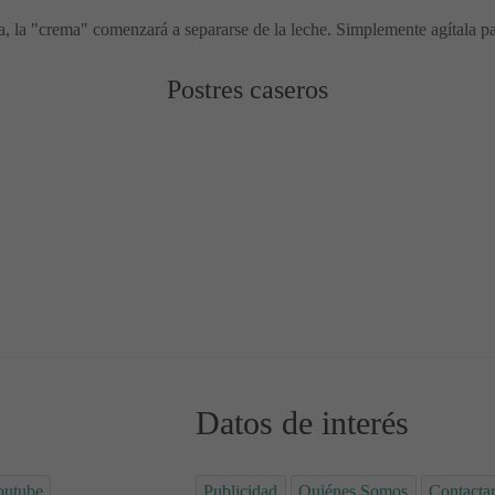
, la "crema" comenzará a separarse de la leche. Simplemente agítala pa
Postres caseros
ias Chai 🤤 Golden Milk
Datos de interés
outube
Publicidad
Quiénes Somos
Contacta