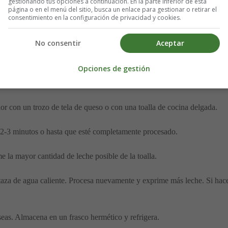
gestionando tus opciones a continuación. En la parte inferior de esta
página o en el menú del sitio, busca un enlace para gestionar o retirar el
consentimiento en la configuración de privacidad y cookies.
No consentir
Aceptar
 canela, eritritol)
Opciones de gestión
r con un trozo de tela de queso o con una toalla de cocina delgada.
e 2-3 minutos o hasta que esté completamente procesado.
ime la mayor cantidad de leche posible de la toalla.
 taza de agua caliente. Procesa nuevamente y exprime más leche. Si haces
seas. Almacena en un frasco hermético y refrigera.