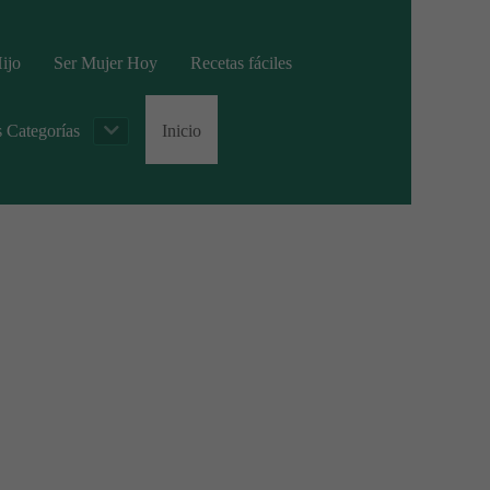
ijo
Ser Mujer Hoy
Recetas fáciles
s Categorías
Inicio