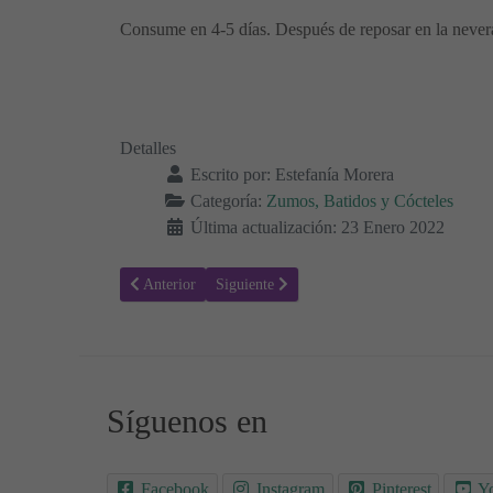
Consume en 4-5 días. Después de reposar en la nevera
Detalles
Escrito por:
Estefanía Morera
Categoría:
Zumos, Batidos y Cócteles
Última actualización: 23 Enero 2022
Artículo anterior: Receta para hacer smoothie energético
Artículo siguiente: Leche Dorada con Espec
Anterior
Siguiente
Síguenos en
Facebook
Instagram
Pinterest
Y