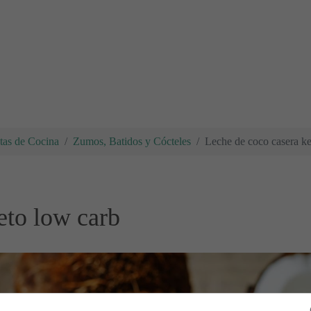
tas de Cocina
Zumos, Batidos y Cócteles
Leche de coco casera ke
eto low carb