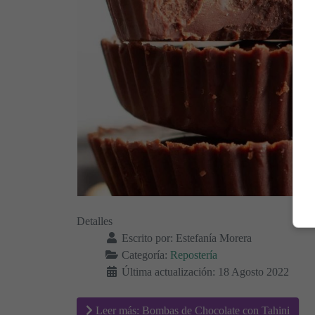
Detalles
Escrito por:
Estefanía Morera
Categoría:
Repostería
Última actualización: 18 Agosto 2022
Leer más: Bombas de Chocolate con Tahini