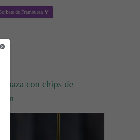
 Sorbete de Frambuesa 🍹
labaza con chips de
uten