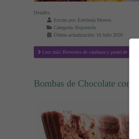
Detalles
Escrito por:
Estefanía Morera
Categoría:
Repostería
Última actualización: 10 Julio 2020
Leer más: Brownies de calabaza y pastel de ques
Bombas de Chocolate con T