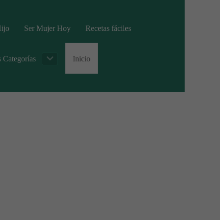
ijo
Ser Mujer Hoy
Recetas fáciles
s Categorías
Inicio