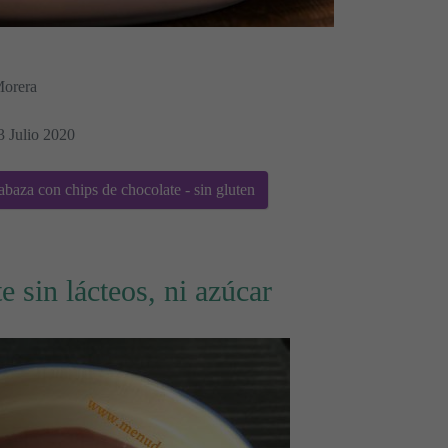
Morera
3 Julio 2020
baza con chips de chocolate - sin gluten
e sin lácteos, ni azúcar