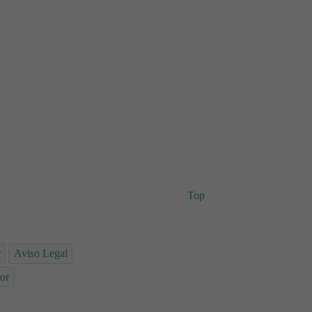
Top
r
Aviso Legal
or