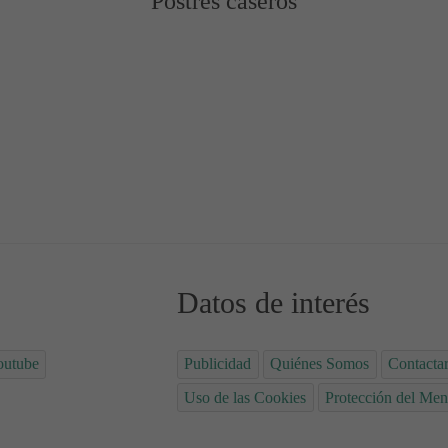
Postres caseros
chocolate Keto
Datos de interés
outube
Publicidad
Quiénes Somos
Contacta
Uso de las Cookies
Protección del Men