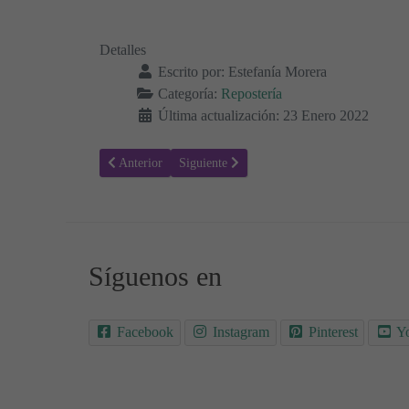
Detalles
Escrito por:
Estefanía Morera
Categoría:
Repostería
Última actualización: 23 Enero 2022
Artículo anterior: Receta para hacer Pan de fresas
Artículo siguiente: Delicias de cacahuete y 
Anterior
Siguiente
Síguenos en
Facebook
Instagram
Pinterest
Y