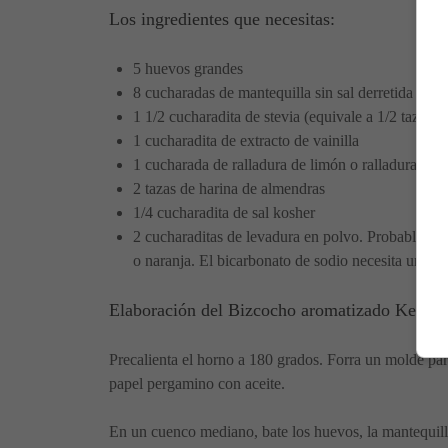
Los ingredientes que necesitas:
5 huevos grandes
8 cucharadas de mantequilla sin sal derretida
1 1/2 cucharadita de stevia (equivale a 1/2 taza de
1 cucharadita de extracto de vainilla
1 cucharada de ralladura de limón o ralladura de 
2 tazas de harina de almendras
1/4 cucharadita de sal kosher
2 cucharaditas de levadura en polvo. Probablement
o naranja. El bicarbonato de sodio necesita un ingr
Elaboración del Bizcocho aromatizado Keto:
Precalienta el horno a 180 grados. Forra un molde p
papel pergamino con aceite.
En un cuenco mediano, bate los huevos, la mantequilla 