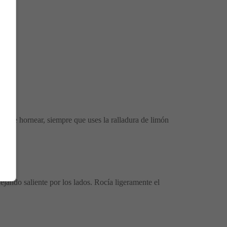
vo de hornear, siempre que uses la ralladura de limón
ando saliente por los lados. Rocía ligeramente el