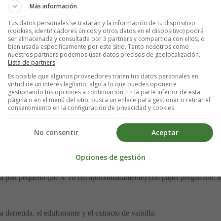
Más información
Tus datos personales se tratarán y la información de tu dispositivo
(cookies, identificadores únicos y otros datos en el dispositivo) podrá
ser almacenada y consultada por 3 partners y compartida con ellos, o
bien usada específicamente por este sitio. Tanto nosotros como
nuestros partners podemos usar datos precisos de geolocalización.
 azúcar)
Lista de partners
.
Es posible que algunos proveedores traten tus datos personales en
naranja
virtud de un interés legítimo, algo a lo que puedes oponerte
gestionando tus opciones a continuación. En la parte inferior de esta
página o en el menú del sitio, busca un enlace para gestionar o retirar el
consentimiento en la configuración de privacidad y cookies.
e puedas usar 1/2 cucharadita de bicarbonato de sodio en lugar del pol
ediente ácido para activarlo.
No consentir
Aceptar
Opciones de gestión
ara pan pequeño (20 X 10 cm aproximadamente) con papel pergamino, dej
derretida, el edulcorante y el extracto de vainilla.