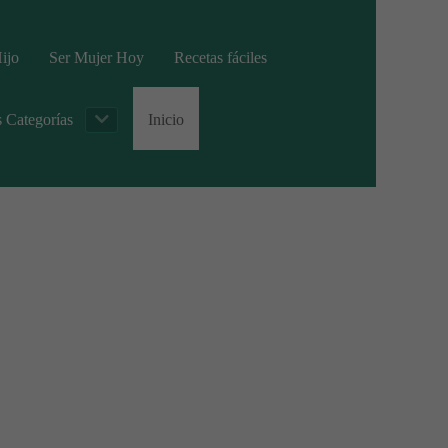
ijo
Ser Mujer Hoy
Recetas fáciles
s Categorías
Inicio